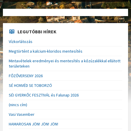
LEGUTÓBBI HÍREK
Vízkorlátozás
Megtörtént a kalcium-kloridos mentesítés
Mintavételek eredményei és mentesítés a kőzúzalékkal ellátott
területeken
FŐZŐVERSENY 2026
SÉ HONVÉD SE TOBORZÓ
SÉI GYERKŐC FESZTIVÁL és Falunap 2026
(nincs cím)
Vasi Vasember
HAMAROSAN JÖN! JÖN! JÖN!