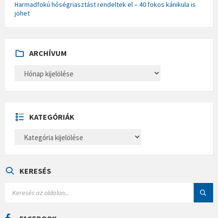
Harmadfokú hőségriasztást rendeltek el – 40 fokos kánikula is
jöhet
ARCHÍVUM
A
R
C
H
Í
V
U
KATEGÓRIÁK
M
K
A
T
E
G
Ó
KERESÉS
R
I
S
Á
E
K
A
R
C