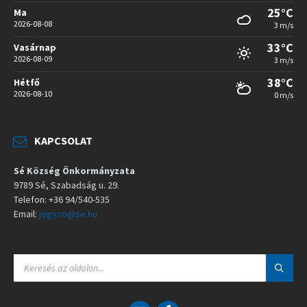
25°C
Ma
2026-08-08
3 m/s
33°C
Vasárnap
2026-08-09
3 m/s
38°C
Hétfő
2026-08-10
0 m/s
KAPCSOLAT
Sé Község Önkormányzata
9789 Sé, Szabadság u. 29.
Telefon: +36 94/540-535
Email:
jegyzo@se.hu
S
E
A
R
C
E
F