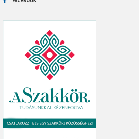
FACEBOOK
H
: