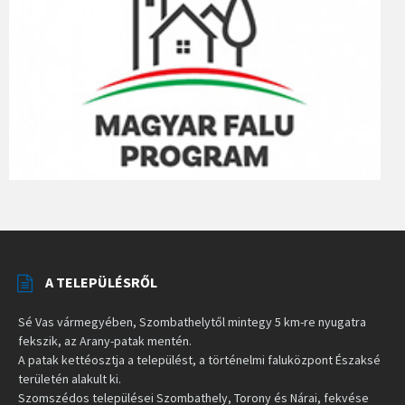
A TELEPÜLÉSRŐL
Sé Vas vármegyében, Szombathelytől mintegy 5 km-re nyugatra
fekszik, az Arany-patak mentén.
A patak kettéosztja a települést, a történelmi faluközpont Északsé
területén alakult ki.
Szomszédos települései Szombathely, Torony és Nárai, fekvése