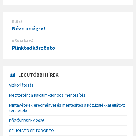
Előző
Nézz az égre!
Következő
Pünkösdköszönto
LEGUTÓBBI HÍREK
Vízkorlátozás
Megtörtént a kalcium-kloridos mentesítés
Mintavételek eredményei és mentesítés a kőzúzalékkal ellátott
területeken
FŐZŐVERSENY 2026
SÉ HONVÉD SE TOBORZÓ