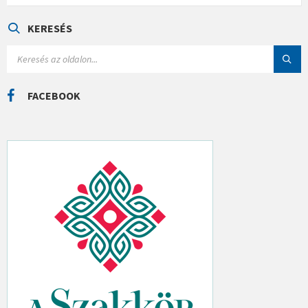
E
G
Ó
KERESÉS
R
I
S
Á
E
K
A
R
C
FACEBOOK
H
: