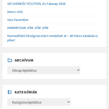
SÉI GYERKŐC FESZTIVÁL és Falunap 2026
(nincs cím)
Vasi Vasember
HAMAROSAN JÖN! JÖN! JÖN!
Harmadfokú hőségriasztást rendeltek el – 40 fokos kánikula is
jöhet
ARCHÍVUM
A
R
C
H
Í
V
U
KATEGÓRIÁK
M
K
A
T