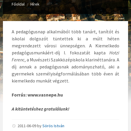
Főoldal
Hírek
/
A pedagógusnap alkalmából több tanárt, tanítót és
iskolai dolgozót tüntettek ki a múlt héten
megrendezett városi ünnepségen. A Kiemelkedo
pedagógusmunkáért-díj I. fokozatát kapta
Hotzi
Ferenc
, a Muvészeti Szakközépiskola klarinéttanára. A
díj annak a pedagógusnak adományozható, aki a
gyermekek személyiségformálásában több éven át
kiemelkedo munkát végzett.
Forrás: www.vasnepe.hu
A kitüntetéshez gratulálunk!
2011-06-09
by
Sörös István