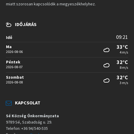
miatt szorosan kapcsolódik a megyeszékhelyhez.
IDŐJÁRÁS
09:21
Idő
33°C
Ma
2026-08-06
4 m/s
32°C
Péntek
2026-08-07
8 m/s
32°C
Szombat
2026-08-08
3 m/s
KAPCSOLAT
Sé Község Önkormányzata
9789 Sé, Szabadság u. 29.
Telefon: +36 94/540-535