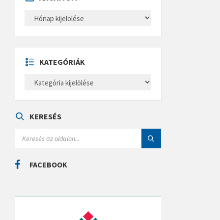
A
R
C
H
Í
V
U
KATEGÓRIÁK
M
K
A
T
E
G
Ó
KERESÉS
R
I
S
Á
E
K
A
R
C
FACEBOOK
H
: