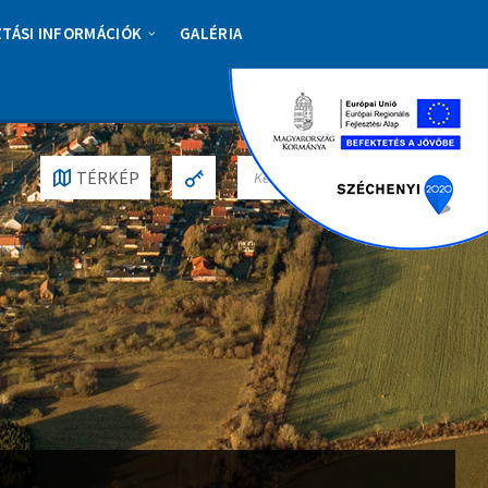
ZTÁSI INFORMÁCIÓK
GALÉRIA
S
TÉRKÉP
E
A
R
C
H
: