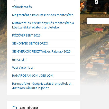
9
Vízkorlátozás
Megtörtént a kalcium-kloridos mentesítés
Mintavételek eredményei és mentesítés a
kőzúzalékkal ellátott területeken
FŐZŐVERSENY 2026
SÉ HONVÉD SE TOBORZÓ
SÉI GYERKŐC FESZTIVÁL és Falunap 2026
(nincs cím)
Vasi Vasember
HAMAROSAN JÖN! JÖN! JÖN!
Harmadfokú hőségriasztást rendeltek el –
40 fokos kánikula is jöhet
ARCHÍVUM