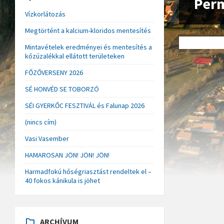
Perm
Vízkorlátozás
Megtörtént a kalcium-kloridos mentesítés
Mintavételek eredményei és mentesítés a
kőzúzalékkal ellátott területeken
FŐZŐVERSENY 2026
SÉ HONVÉD SE TOBORZÓ
SÉI GYERKŐC FESZTIVÁL és Falunap 2026
(nincs cím)
Vasi Vasember
HAMAROSAN JÖN! JÖN! JÖN!
Harmadfokú hőségriasztást rendeltek el –
40 fokos kánikula is jöhet
ARCHÍVUM