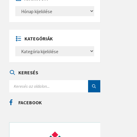
A
R
C
H
Í
V
U
KATEGÓRIÁK
M
K
A
T
E
G
Ó
KERESÉS
R
I
S
Á
E
K
A
R
C
FACEBOOK
H
: