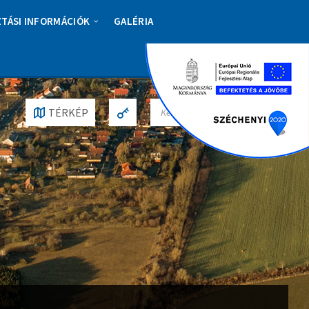
ZTÁSI INFORMÁCIÓK
GALÉRIA
S
TÉRKÉP
E
A
R
C
H
: