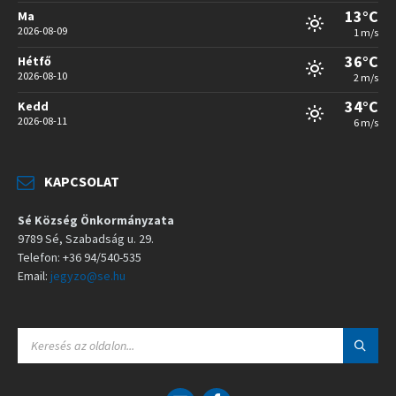
13°C
Ma
2026-08-09
1 m/s
36°C
Hétfő
2026-08-10
2 m/s
34°C
Kedd
2026-08-11
6 m/s
KAPCSOLAT
Sé Község Önkormányzata
9789 Sé, Szabadság u. 29.
Telefon: +36 94/540-535
Email:
jegyzo@se.hu
S
E
A
R
C
E
F