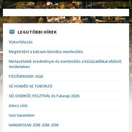
LEGUTÓBBI HÍREK
Vízkorlátozás
Megtörtént a kalcium-kloridos mentesítés
Mintavételek eredményei és mentesítés a kőzúzalékkal ellátott
területeken
FŐZŐVERSENY 2026
SÉ HONVÉD SE TOBORZÓ
SÉI GYERKŐC FESZTIVÁL és Falunap 2026
(nincs cím)
Vasi Vasember
HAMAROSAN JÖN! JÖN! JÖN!