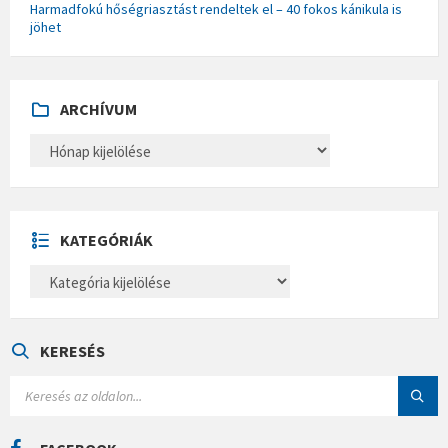
Harmadfokú hőségriasztást rendeltek el – 40 fokos kánikula is
jöhet
ARCHÍVUM
A
R
C
H
Í
V
U
KATEGÓRIÁK
M
K
A
T
E
G
Ó
KERESÉS
R
I
S
Á
E
K
A
R
C