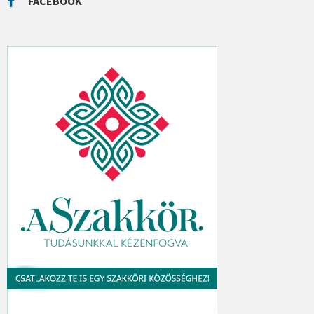
FACEBOOK
H
: