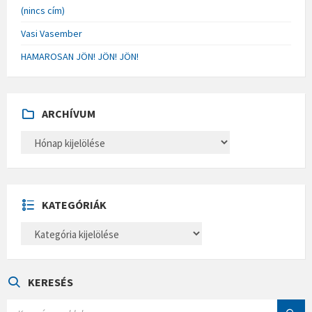
(nincs cím)
Vasi Vasember
HAMAROSAN JÖN! JÖN! JÖN!
ARCHÍVUM
A
R
C
H
Í
V
U
KATEGÓRIÁK
M
K
A
T
E
G
Ó
KERESÉS
R
I
S
Á