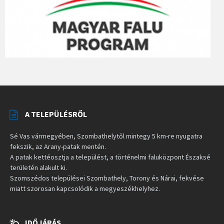
A TELEPÜLÉSRŐL
Sé Vas vármegyében, Szombathelytől mintegy 5 km-re nyugatra
fekszik, az Arany-patak mentén.
A patak kettéosztja a települést, a történelmi faluközpont Északsé
területén alakult ki.
Szomszédos települései Szombathely, Torony és Nárai, fekvése
miatt szorosan kapcsolódik a megyeszékhelyhez.
IDŐJÁRÁS