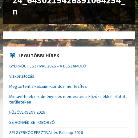
24_6430219426891064254_
n
LEGUTÓBBI HÍREK
GYERKŐC FESZTIVÁL 2026 – A BESZÁMOLÓ
Vízkorlátozás
Megtörtént a kalcium-kloridos mentesítés
Mintavételek eredményei és mentesítés a kőzúzalékkal ellátott
területeken
FŐZŐVERSENY 2026
SÉ HONVÉD SE TOBORZÓ
SÉI GYERKŐC FESZTIVÁL és Falunap 2026