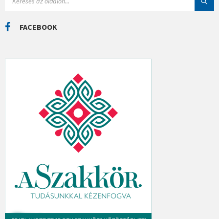
E
K
A
R
C
FACEBOOK
H
: