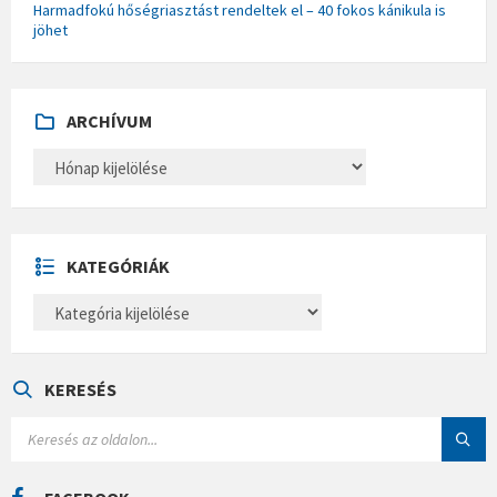
Harmadfokú hőségriasztást rendeltek el – 40 fokos kánikula is
jöhet
ARCHÍVUM
A
R
C
H
Í
V
U
KATEGÓRIÁK
M
K
A
T
E
G
Ó
KERESÉS
R
I
S
Á
E
K
A
R
C