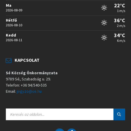
22°C
Ma
2026-08-09
1 m/s
36°C
Hétfő
2026-08-10
2 m/s
34°C
Kedd
2026-08-11
6 m/s
KAPCSOLAT
Sé Község Önkormányzata
9789 Sé, Szabadság u. 29.
Telefon: +36 94/540-535
Email:
jegyzo@se.hu
S
E
A
R
C
E
F