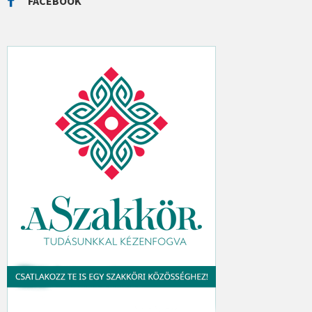
FACEBOOK
H
: