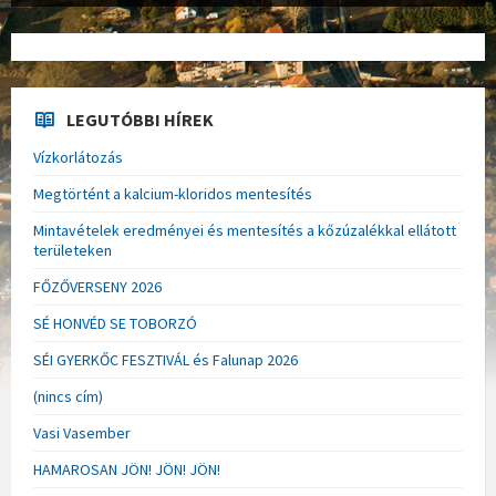
LEGUTÓBBI HÍREK
Vízkorlátozás
Megtörtént a kalcium-kloridos mentesítés
Mintavételek eredményei és mentesítés a kőzúzalékkal ellátott
területeken
FŐZŐVERSENY 2026
SÉ HONVÉD SE TOBORZÓ
SÉI GYERKŐC FESZTIVÁL és Falunap 2026
(nincs cím)
Vasi Vasember
HAMAROSAN JÖN! JÖN! JÖN!