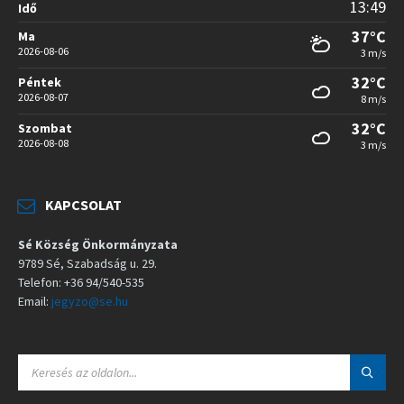
13:49
Idő
37°C
Ma
2026-08-06
3 m/s
32°C
Péntek
2026-08-07
8 m/s
32°C
Szombat
2026-08-08
3 m/s
KAPCSOLAT
Sé Község Önkormányzata
9789 Sé, Szabadság u. 29.
Telefon: +36 94/540-535
Email:
jegyzo@se.hu
S
E
A
R