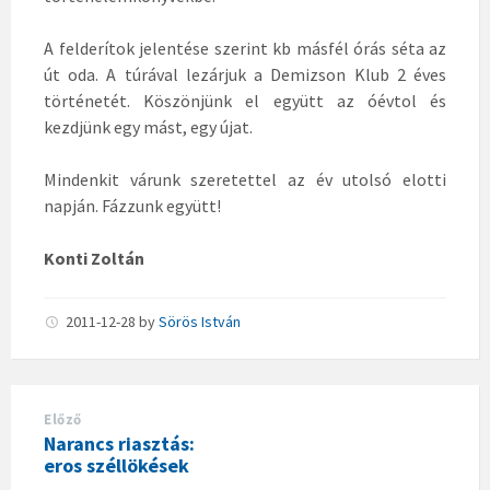
A felderítok jelentése szerint kb másfél órás séta az
út oda. A túrával lezárjuk a Demizson Klub 2 éves
történetét. Köszönjünk el együtt az óévtol és
kezdjünk egy mást, egy újat.
Mindenkit várunk szeretettel az év utolsó elotti
napján. Fázzunk együtt!
Konti Zoltán
2011-12-28
by
Sörös István
Előző
Narancs riasztás:
eros széllökések