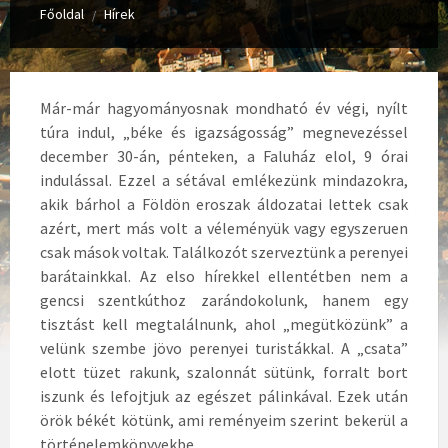
Főoldal
Hírek
/
Már-már hagyományosnak mondható év végi, nyílt
túra indul, „béke és igazságosság” megnevezéssel
december 30-án, pénteken, a Faluház elol, 9 órai
indulással. Ezzel a sétával emlékezünk mindazokra,
akik bárhol a Földön eroszak áldozatai lettek csak
azért, mert más volt a véleményük vagy egyszeruen
csak mások voltak. Találkozót szerveztünk a perenyei
barátainkkal. Az elso hírekkel ellentétben nem a
gencsi szentkúthoz zarándokolunk, hanem egy
tisztást kell megtalálnunk, ahol „megütközünk” a
velünk szembe jövo perenyei turistákkal. A „csata”
elott tüzet rakunk, szalonnát sütünk, forralt bort
iszunk és lefojtjuk az egészet pálinkával. Ezek után
örök békét kötünk, ami reményeim szerint bekerül a
történelemkönyvekbe.