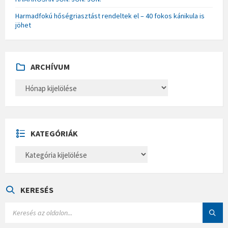
Harmadfokú hőségriasztást rendeltek el – 40 fokos kánikula is
jöhet
ARCHÍVUM
A
R
C
H
Í
V
U
KATEGÓRIÁK
M
K
A
T
E
G
Ó
KERESÉS
R
I
S
Á
E
K
A