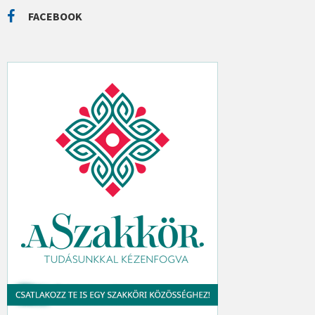
R
C
FACEBOOK
H
: