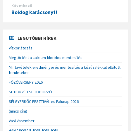
Következő
Boldog karácsonyt!
LEGUTÓBBI HÍREK
Vízkorlátozás
Megtörtént a kalcium-kloridos mentesítés
Mintavételek eredményei és mentesítés a kőzúzalékkal ellátott
területeken
FŐZŐVERSENY 2026
SÉ HONVÉD SE TOBORZÓ
SÉI GYERKŐC FESZTIVÁL és Falunap 2026
(nincs cím)
Vasi Vasember
HAMAROSAN JÖN! JÖN! JÖN!