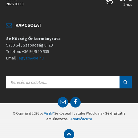
2026-08-10
1 m/s
KAPCSOLAT
Sé Község Önkormányzata
9789 Sé, Szabadság u. 29.
Telefon: +36 94/540-535
Email:
jegyzo@se.hu
S
E
A
R
C
E
F
H
m
a
:
a
c
© Copyright 2026 by
ViszkY
Sé Község Hivatalos Weboldala -
Sé digitális
i
e
emlékezete
. -
Adatvédelem
l
b
o
o