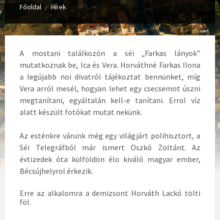
Főoldal
Hírek
/
A mostani találkozón a séi „Farkas lányok”
mutatkoznak be, Ica és Vera. Horváthné Farkas Ilona
a legújabb noi divatról tájékoztat bennünket, míg
Vera arról mesél, hogyan lehet egy csecsemot úszni
megtanítani, egyáltalán kell-e tanítani. Errol víz
alatt készült fotókat mutat nekünk.
Az esténkre várunk még egy világjárt polihisztort, a
Séi Telegráfból már ismert Oszkó Zoltánt. Az
évtizedek óta külföldön élo kiváló magyar ember,
Bécsújhelyrol érkezik.
Erre az alkalomra a demizsont Horváth Lackó tölti
föl.