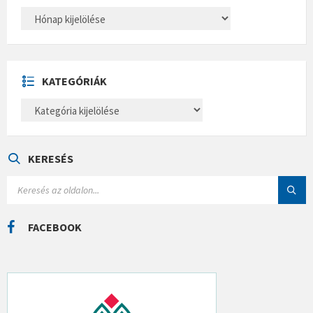
A
R
C
H
Í
V
U
KATEGÓRIÁK
M
K
A
T
E
G
Ó
KERESÉS
R
I
S
Á
E
K
A
R
C
FACEBOOK
H
: