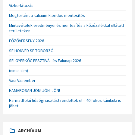
Vízkorlátozás
Megtörtént a kalcium-kloridos mentesítés
Mintavételek eredményei és mentesítés a kőzúzalékkal ellátott
területeken
FŐZŐVERSENY 2026
SÉ HONVÉD SE TOBORZÓ
SÉI GYERKŐC FESZTIVÁL és Falunap 2026
(nincs cím)
Vasi Vasember
HAMAROSAN JÖN! JÖN! JÖN!
Harmadfokú hőségriasztást rendeltek el – 40 fokos kánikula is
jöhet
ARCHÍVUM