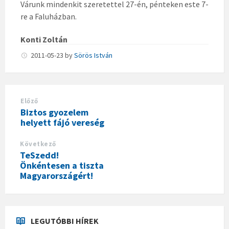
Várunk mindenkit szeretettel 27-én, pénteken este 7-
re a Faluházban.
Konti Zoltán
2011-05-23
by
Sörös István
Előző
Biztos gyozelem
helyett fájó vereség
Következő
TeSzedd!
Önkéntesen a tiszta
Magyarországért!
LEGUTÓBBI HÍREK