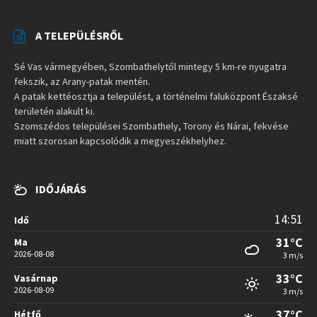
A TELEPÜLÉSRŐL
Sé Vas vármegyében, Szombathelytől mintegy 5 km-re nyugatra
fekszik, az Arany-patak mentén.
A patak kettéosztja a települést, a történelmi faluközpont Északsé
területén alakult ki.
Szomszédos települései Szombathely, Torony és Nárai, fekvése
miatt szorosan kapcsolódik a megyeszékhelyhez.
IDŐJÁRÁS
14:51
Idő
31°C
Ma
2026-08-08
3 m/s
33°C
Vasárnap
2026-08-09
3 m/s
37°C
Hétfő