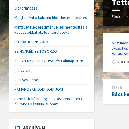
Tett
Vízkorlátozás
Főoldal
/
Megtörtént a kalcium-kloridos mentesítés
Mintavételek eredményei és mentesítés a
kőzúzalékkal ellátott területeken
FŐZŐVERSENY 2026
A Szünöse m
okozott kár
SÉ HONVÉD SE TOBORZÓ
Forrás: ww
SÉI GYERKŐC FESZTIVÁL és Falunap 2026
2011-
(nincs cím)
Vasi Vasember
Előző
HAMAROSAN JÖN! JÖN! JÖN!
Rács ke
Harmadfokú hőségriasztást rendeltek el –
40 fokos kánikula is jöhet
ARCHÍVUM