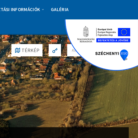
ZTÁSI INFORMÁCIÓK
GALÉRIA
S
TÉRKÉP
E
A
R
C
H
: