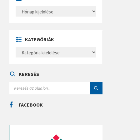
A
R
C
H
Í
V
U
KATEGÓRIÁK
M
K
A
T
E
G
Ó
KERESÉS
R
I
S
Á
E
K
A
R
C
FACEBOOK
H
: