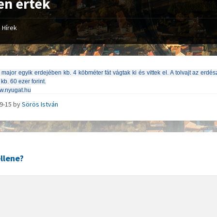
en érték
Hírek
ajor egyik erdejében kb. 4 köbméter fát vágtak ki és vittek el. A tolvajt az erdész
 kb. 60 ezer forint.
w.nyugat.hu
09-15
by
Sörös István
llene?