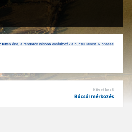
 tetten érte, a rendorök késobb eloállították a bucsui lakost. A lopással
Következő
Búcsúi mérkozés