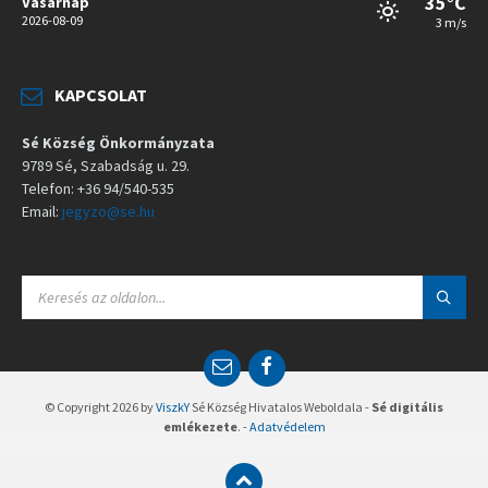
35°C
Vasárnap
2026-08-09
3 m/s
KAPCSOLAT
Sé Község Önkormányzata
9789 Sé, Szabadság u. 29.
Telefon: +36 94/540-535
Email:
jegyzo@se.hu
S
E
A
R
C
E
F
H
m
a
:
a
c
© Copyright 2026 by
ViszkY
Sé Község Hivatalos Weboldala -
Sé digitális
i
e
emlékezete
. -
Adatvédelem
l
b
o
o