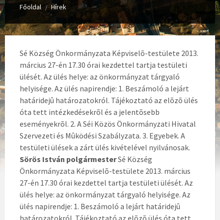
Főoldal
Hírek
/
Sé Község Önkormányzata Képviselõ-testülete 2013.
március 27-én 17.30 órai kezdettel tartja testületi
ülését. Az ülés helye: az önkormányzat tárgyaló
helyisége. Az ülés napirendje: 1. Beszámoló a lejárt
határidejû határozatokról. Tájékoztató az elõzõ ülés
óta tett intézkedésekrõl és a jelentõsebb
eseményekrõl. 2. A Séi Közös Önkormányzati Hivatal
Szervezeti és Mûködési Szabályzata. 3. Egyebek. A
testületi ülések a zárt ülés kivételével nyilvánosak.
Sörös István polgármester
Sé Község
Önkormányzata Képviselõ-testülete 2013. március
27-én 17.30 órai kezdettel tartja testületi ülését. Az
ülés helye: az önkormányzat tárgyaló helyisége. Az
ülés napirendje: 1. Beszámoló a lejárt határidejû
határozatokról. Tájékoztató az elõzõ ülés óta tett