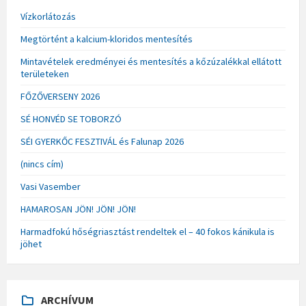
Vízkorlátozás
Megtörtént a kalcium-kloridos mentesítés
Mintavételek eredményei és mentesítés a kőzúzalékkal ellátott
területeken
FŐZŐVERSENY 2026
SÉ HONVÉD SE TOBORZÓ
SÉI GYERKŐC FESZTIVÁL és Falunap 2026
(nincs cím)
Vasi Vasember
HAMAROSAN JÖN! JÖN! JÖN!
Harmadfokú hőségriasztást rendeltek el – 40 fokos kánikula is
jöhet
ARCHÍVUM