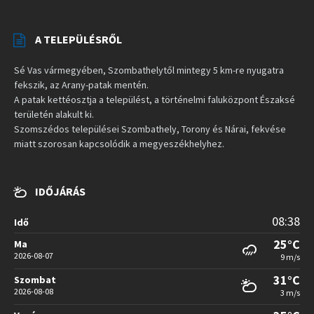
A TELEPÜLÉSRŐL
Sé Vas vármegyében, Szombathelytől mintegy 5 km-re nyugatra
fekszik, az Arany-patak mentén.
A patak kettéosztja a települést, a történelmi faluközpont Északsé
területén alakult ki.
Szomszédos települései Szombathely, Torony és Nárai, fekvése
miatt szorosan kapcsolódik a megyeszékhelyhez.
IDŐJÁRÁS
08:38
Idő
25°C
Ma
2026-08-07
9 m/s
31°C
Szombat
2026-08-08
3 m/s