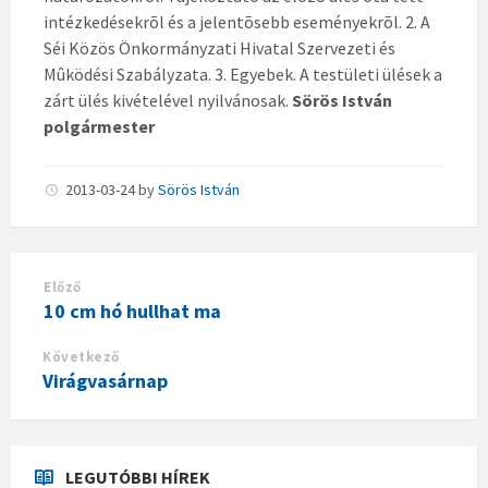
intézkedésekrõl és a jelentõsebb eseményekrõl. 2. A
Séi Közös Önkormányzati Hivatal Szervezeti és
Mûködési Szabályzata. 3. Egyebek. A testületi ülések a
zárt ülés kivételével nyilvánosak.
Sörös István
polgármester
2013-03-24
by
Sörös István
Előző
10 cm hó hullhat ma
Következő
Virágvasárnap
LEGUTÓBBI HÍREK