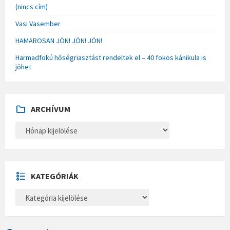
(nincs cím)
Vasi Vasember
HAMAROSAN JÖN! JÖN! JÖN!
Harmadfokú hőségriasztást rendeltek el – 40 fokos kánikula is
jöhet
ARCHÍVUM
A
R
C
H
Í
V
U
KATEGÓRIÁK
M
K
A
T
E
G