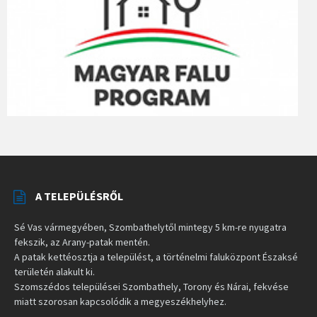
A TELEPÜLÉSRŐL
Sé Vas vármegyében, Szombathelytől mintegy 5 km-re nyugatra
fekszik, az Arany-patak mentén.
A patak kettéosztja a települést, a történelmi faluközpont Északsé
területén alakult ki.
Szomszédos települései Szombathely, Torony és Nárai, fekvése
miatt szorosan kapcsolódik a megyeszékhelyhez.