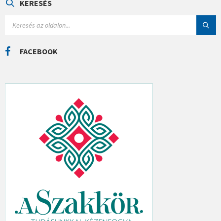
Ó
KERESÉS
R
I
S
Á
E
K
A
R
C
FACEBOOK
H
: