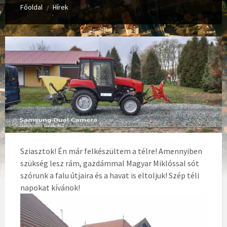
Főoldal
Hírek
/
Sziasztok! Én már felkészültem a télre! Amennyiben
szükség lesz rám, gazdámmal Magyar Miklóssal sót
szórunk a falu útjaira és a havat is eltoljuk! Szép téli
napokat kívánok!