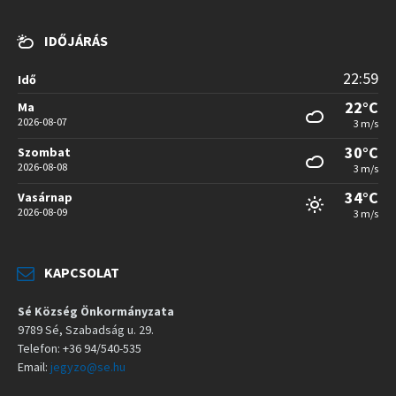
IDŐJÁRÁS
22:59
Idő
22°C
Ma
2026-08-07
3 m/s
30°C
Szombat
2026-08-08
3 m/s
34°C
Vasárnap
2026-08-09
3 m/s
KAPCSOLAT
Sé Község Önkormányzata
9789 Sé, Szabadság u. 29.
Telefon: +36 94/540-535
Email:
jegyzo@se.hu