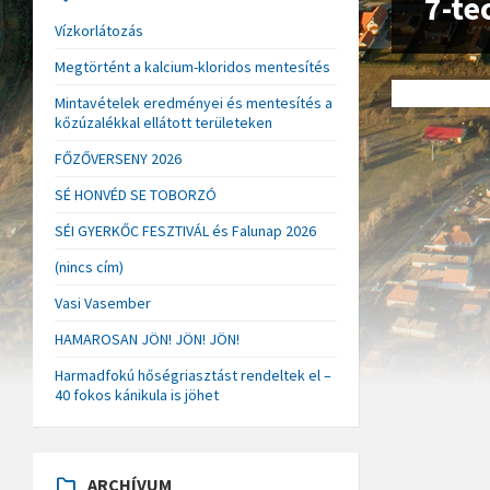
7-te
Vízkorlátozás
Megtörtént a kalcium-kloridos mentesítés
Mintavételek eredményei és mentesítés a
kőzúzalékkal ellátott területeken
FŐZŐVERSENY 2026
SÉ HONVÉD SE TOBORZÓ
SÉI GYERKŐC FESZTIVÁL és Falunap 2026
(nincs cím)
Vasi Vasember
HAMAROSAN JÖN! JÖN! JÖN!
Harmadfokú hőségriasztást rendeltek el –
40 fokos kánikula is jöhet
ARCHÍVUM