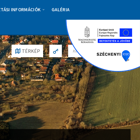
ZTÁSI INFORMÁCIÓK
GALÉRIA
S
TÉRKÉP
E
A
R
C
H
: