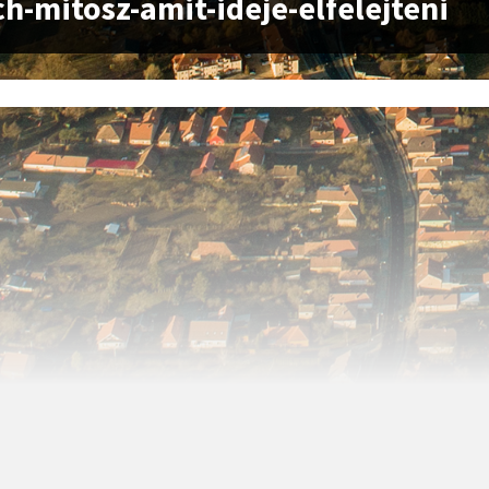
ch-mitosz-amit-ideje-elfelejteni