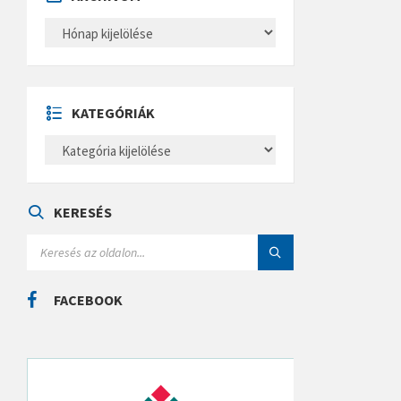
A
R
C
H
Í
V
U
KATEGÓRIÁK
M
K
A
T
E
G
Ó
KERESÉS
R
I
S
Á
E
K
A
R
C
FACEBOOK
H
: