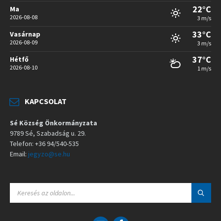
22°C
Ma
2026-08-08
3 m/s
33°C
Vasárnap
2026-08-09
3 m/s
37°C
Hétfő
2026-08-10
1 m/s
KAPCSOLAT
Sé Község Önkormányzata
9789 Sé, Szabadság u. 29.
Telefon: +36 94/540-535
Email:
jegyzo@se.hu
S
E
A
R
C
E
F