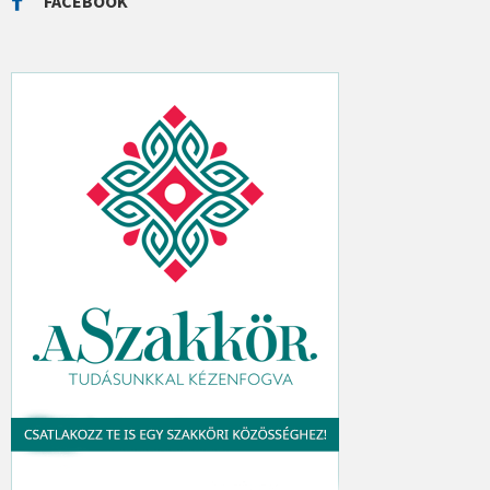
FACEBOOK
H
: