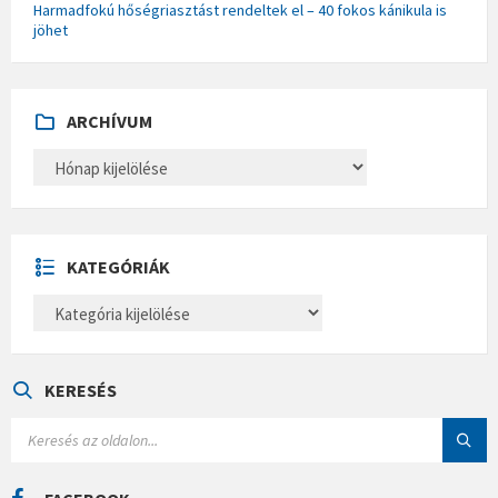
Harmadfokú hőségriasztást rendeltek el – 40 fokos kánikula is
jöhet
ARCHÍVUM
A
R
C
H
Í
V
U
KATEGÓRIÁK
M
K
A
T
E
G
Ó
KERESÉS
R
I
S
Á
E
K
A
R
C