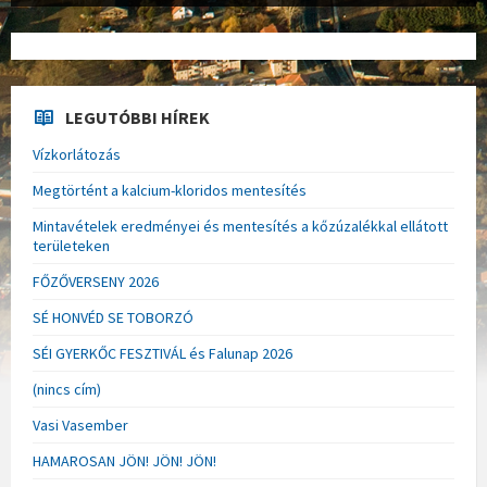
LEGUTÓBBI HÍREK
Vízkorlátozás
Megtörtént a kalcium-kloridos mentesítés
Mintavételek eredményei és mentesítés a kőzúzalékkal ellátott
területeken
FŐZŐVERSENY 2026
SÉ HONVÉD SE TOBORZÓ
SÉI GYERKŐC FESZTIVÁL és Falunap 2026
(nincs cím)
Vasi Vasember
HAMAROSAN JÖN! JÖN! JÖN!