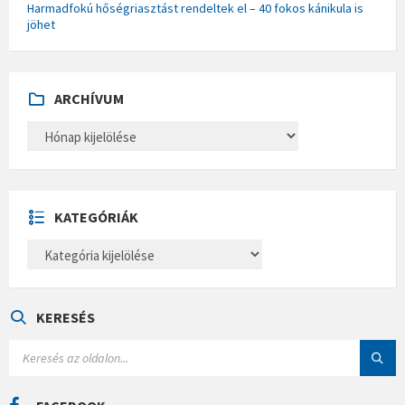
Harmadfokú hőségriasztást rendeltek el – 40 fokos kánikula is
jöhet
ARCHÍVUM
A
R
C
H
Í
V
U
KATEGÓRIÁK
M
K
A
T
E
G
Ó
KERESÉS
R
I
S
Á
E
K
A
R
C