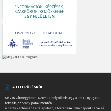
A TELEPÜLÉSRŐL
Sé Vas vármegyében, Szombathelytől mintegy 5 km-re nyugatra
fekszik, az Arany-patak mentén.
A patak kettéosztja a települést, a történelmi faluközpont Északsé