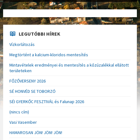
LEGUTÓBBI HÍREK
Vízkorlátozás
Megtörtént a kalcium-kloridos mentesítés
Mintavételek eredményei és mentesítés a kőzúzalékkal ellátott
területeken
FŐZŐVERSENY 2026
SÉ HONVÉD SE TOBORZÓ
SÉI GYERKŐC FESZTIVÁL és Falunap 2026
(nincs cím)
Vasi Vasember
HAMAROSAN JÖN! JÖN! JÖN!