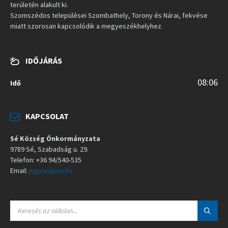
területén alakult ki.
Szomszédos települései Szombathely, Torony és Nárai, fekvése
miatt szorosan kapcsolódik a megyeszékhelyhez.
IDŐJÁRÁS
08:06
Idő
KAPCSOLAT
Sé Község Önkormányzata
9789 Sé, Szabadság u. 29.
Telefon: +36 94/540-535
Email:
jegyzo@se.hu
S
E
A
R