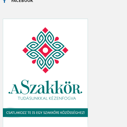
FACEBOOK
H
: