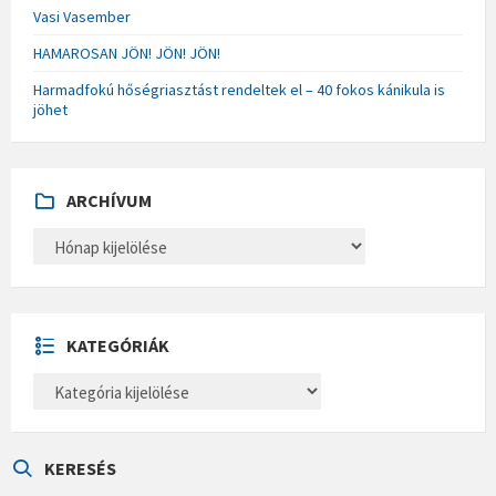
Vasi Vasember
HAMAROSAN JÖN! JÖN! JÖN!
Harmadfokú hőségriasztást rendeltek el – 40 fokos kánikula is
jöhet
ARCHÍVUM
A
R
C
H
Í
V
U
KATEGÓRIÁK
M
K
A
T
E
G
Ó
KERESÉS
R