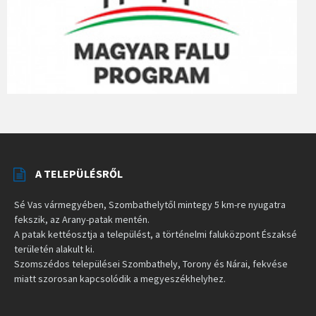
A TELEPÜLÉSRŐL
Sé Vas vármegyében, Szombathelytől mintegy 5 km-re nyugatra
fekszik, az Arany-patak mentén.
A patak kettéosztja a települést, a történelmi faluközpont Északsé
területén alakult ki.
Szomszédos települései Szombathely, Torony és Nárai, fekvése
miatt szorosan kapcsolódik a megyeszékhelyhez.