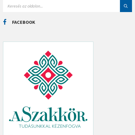
I
S
Á
E
K
A
R
C
FACEBOOK
H
: