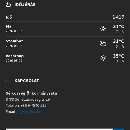
IDŐJÁRÁS
14:19
Idő
31°C
Ma
2026-08-07
7 m/s
31°C
Szombat
2026-08-08
3 m/s
35°C
Vasárnap
2026-08-09
3 m/s
KAPCSOLAT
Sé Község Önkormányzata
9789 Sé, Szabadság u. 29.
Telefon: +36 94/540-535
Email:
jegyzo@se.hu