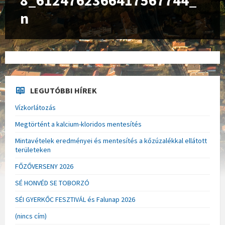
8_6124762366417567744_
n
LEGUTÓBBI HÍREK
Vízkorlátozás
Megtörtént a kalcium-kloridos mentesítés
Mintavételek eredményei és mentesítés a kőzúzalékkal ellátott
területeken
FŐZŐVERSENY 2026
SÉ HONVÉD SE TOBORZÓ
SÉI GYERKŐC FESZTIVÁL és Falunap 2026
(nincs cím)