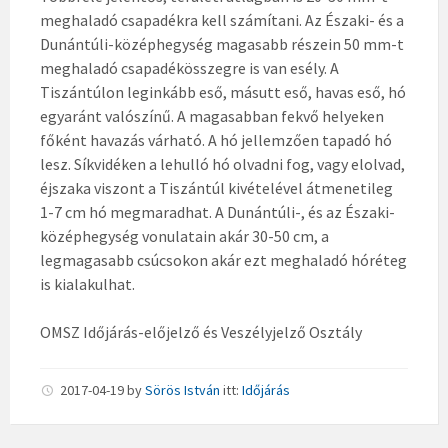
meghaladó csapadékra kell számítani. Az Északi- és a
Dunántúli-középhegység magasabb részein 50 mm-t
meghaladó csapadékösszegre is van esély. A
Tiszántúlon leginkább eső, másutt eső, havas eső, hó
egyaránt valószínű. A magasabban fekvő helyeken
főként havazás várható. A hó jellemzően tapadó hó
lesz. Síkvidéken a lehulló hó olvadni fog, vagy elolvad,
éjszaka viszont a Tiszántúl kivételével átmenetileg
1-7 cm hó megmaradhat. A Dunántúli-, és az Északi-
középhegység vonulatain akár 30-50 cm, a
legmagasabb csúcsokon akár ezt meghaladó hóréteg
is kialakulhat.
OMSZ Időjárás-előjelző és Veszélyjelző Osztály
2017-04-19
by
Sörös István
itt:
Időjárás