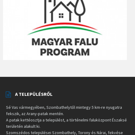
A TELEPÜLÉSRŐL
Sé Vas vármegyében, Szombathelytől mintegy 5 km-re nyugatra
fekszik, az Arany-patak mentén.
A patak kettéosztja a települést, a történelmi faluközpont Északsé
területén alakult ki.
Szomszédos települései Szombathely, Torony és Nárai, fekvése