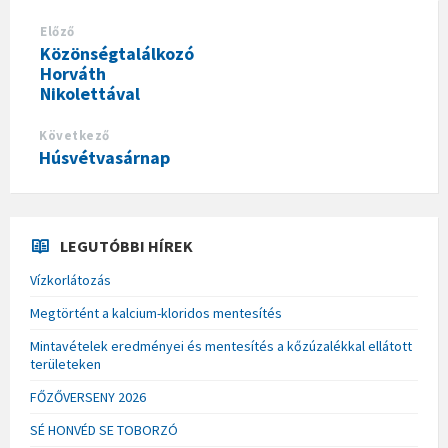
Előző
Közönségtalálkozó
Horváth
Nikolettával
Következő
Húsvétvasárnap
LEGUTÓBBI HÍREK
Vízkorlátozás
Megtörtént a kalcium-kloridos mentesítés
Mintavételek eredményei és mentesítés a kőzúzalékkal ellátott
területeken
FŐZŐVERSENY 2026
SÉ HONVÉD SE TOBORZÓ