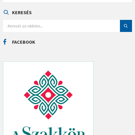
E
G
Ó
KERESÉS
R
I
S
Á
E
K
A
R
C
FACEBOOK
H
: