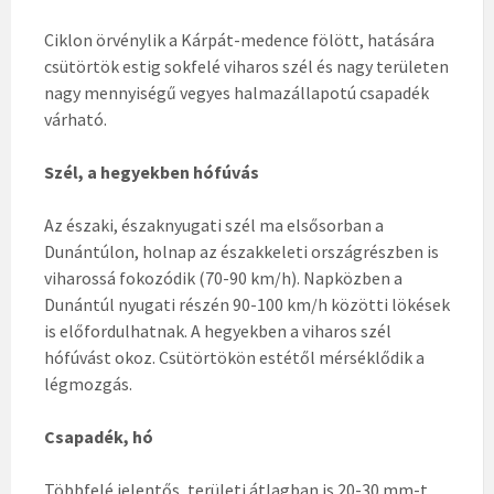
Ciklon örvénylik a Kárpát-medence fölött, hatására
csütörtök estig sokfelé viharos szél és nagy területen
nagy mennyiségű vegyes halmazállapotú csapadék
várható.
Szél, a hegyekben hófúvás
Az északi, északnyugati szél ma elsősorban a
Dunántúlon, holnap az északkeleti országrészben is
viharossá fokozódik (70-90 km/h). Napközben a
Dunántúl nyugati részén 90-100 km/h közötti lökések
is előfordulhatnak. A hegyekben a viharos szél
hófúvást okoz. Csütörtökön estétől mérséklődik a
légmozgás.
Csapadék, hó
Többfelé jelentős, területi átlagban is 20-30 mm-t