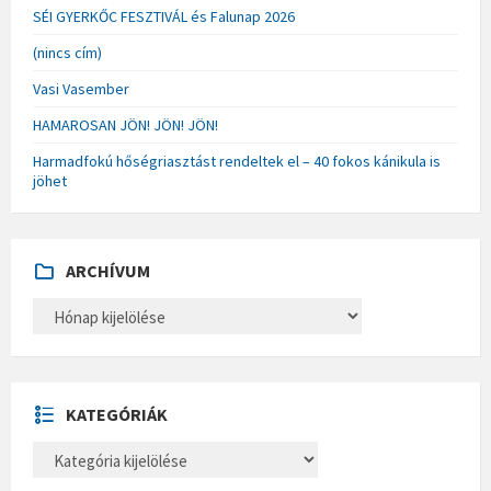
SÉI GYERKŐC FESZTIVÁL és Falunap 2026
(nincs cím)
Vasi Vasember
HAMAROSAN JÖN! JÖN! JÖN!
Harmadfokú hőségriasztást rendeltek el – 40 fokos kánikula is
jöhet
ARCHÍVUM
A
R
C
H
Í
V
U
KATEGÓRIÁK
M
K
A
T