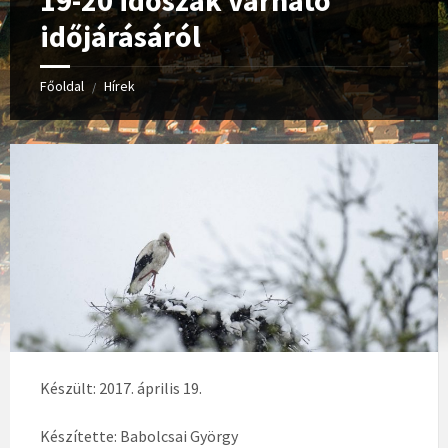
19-20 időszak várható
időjárásáról
Főoldal
Hírek
/
Készült: 2017. április 19.
Készítette: Babolcsai György