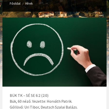
Főoldal
Hírek
/
BÜK TK – SÉ SE 6:2 (2:0)
Bük, 60 néző. Vezette: Horváth Patrik.
Góllövő: Uri Tibor, Deutsch Szalai Balázs.