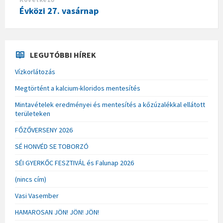
Évközi 27. vasárnap
LEGUTÓBBI HÍREK
Vízkorlátozás
Megtörtént a kalcium-kloridos mentesítés
Mintavételek eredményei és mentesítés a kőzúzalékkal ellátott
területeken
FŐZŐVERSENY 2026
SÉ HONVÉD SE TOBORZÓ
SÉI GYERKŐC FESZTIVÁL és Falunap 2026
(nincs cím)
Vasi Vasember
HAMAROSAN JÖN! JÖN! JÖN!