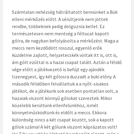
Számtalan nehézség hátráltatott bennünket a Bük
elleni mérkőzés előtt. A sérültjeink nem jöttek
rendbe, többeknek pedig dolgoznia kellet. Ez
természetesen nem mentség a féltucat kapott
gólra, de nagyban befolyásolta a mérkőzést. Maga a
meccs nem kezdődött rosszul, egyenlő erők
küzdelme zajlott, helyzetecskék voltak itt is, ott is,
ám gólt ezúttal is a hazai csapat talált. Aztán a félidő
vége előtt a játékvezető is befújt egy ajándék
tizenegyest, így két gólosra duzzadt a büki előny. A
második félidőben felvállaltuk a a nyílt-sisakos
játékot, de a játékunk sok esetben pontatlan volt, a
hazaiak viszont könnyű gólokat szereztek. Mikor
közelebb kerültünk ellenfelünkhöz, ismét
könnyelműsködtünk és eldőlt a meccs. Ekkora
különbség nincs a két csapat között, sok a kapott
gólok száma! A két gólunk viszont káprázatos volt!
Uri Tibi egy ritkán látható bombagólt rúgott, még a