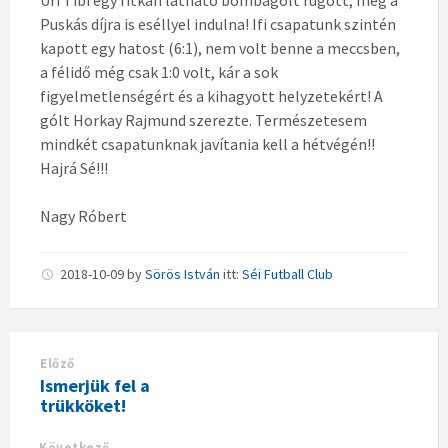
Puskás díjra is eséllyel indulna! Ifi csapatunk szintén
kapott egy hatost (6:1), nem volt benne a meccsben,
a félidő még csak 1:0 volt, kár a sok
figyelmetlenségért és a kihagyott helyzetekért! A
gólt Horkay Rajmund szerezte. Természetesem
mindkét csapatunknak javítania kell a hétvégén!!
Hajrá Sé!!!
Nagy Róbert
2018-10-09
by
Sörös István
itt:
Séi Futball Club
Előző
Ismerjük fel a
trükköket!
Következő