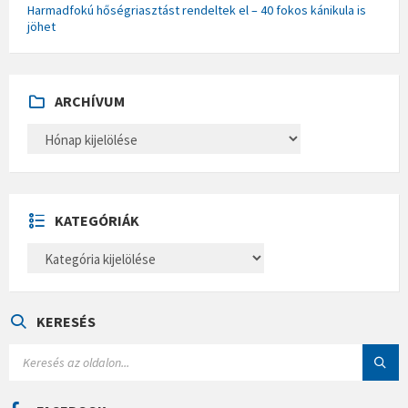
Harmadfokú hőségriasztást rendeltek el – 40 fokos kánikula is
jöhet
ARCHÍVUM
A
R
C
H
Í
V
U
KATEGÓRIÁK
M
K
A
T
E
G
Ó
KERESÉS
R
I
S
Á
E
K
A
R
C