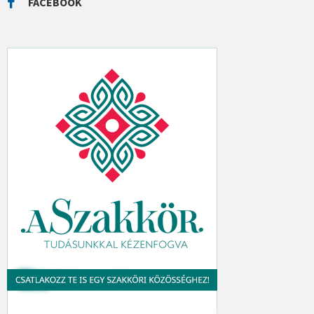
FACEBOOK
H
: