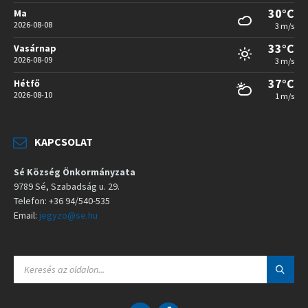
30°C
Ma
2026-08-08
3 m/s
33°C
Vasárnap
2026-08-09
3 m/s
37°C
Hétfő
2026-08-10
1 m/s
KAPCSOLAT
Sé Község Önkormányzata
9789 Sé, Szabadság u. 29.
Telefon: +36 94/540-535
Email:
jegyzo@se.hu
S
E
A
R
C