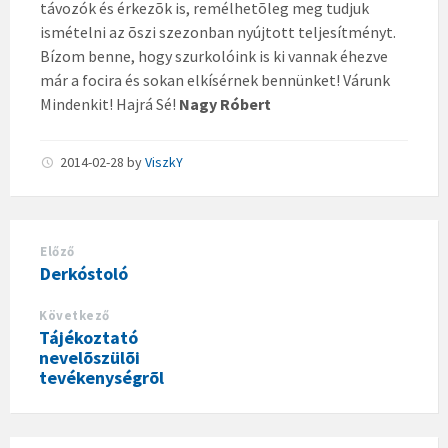
távozók és érkezõk is, remélhetõleg meg tudjuk
ismételni az õszi szezonban nyújtott teljesítményt.
Bízom benne, hogy szurkolóink is ki vannak éhezve
már a focira és sokan elkísérnek bennünket! Várunk
Mindenkit! Hajrá Sé!
Nagy Róbert
2014-02-28
by
ViszkY
Előző
Derkóstoló
Következő
Tájékoztató
nevelõszülõi
tevékenységrõl