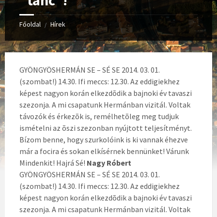
"tánc"!
Főoldal
Hírek
/
GYÖNGYÖSHERMÁN SE – SÉ SE 2014. 03. 01.
(szombat!) 14.30. Ifi meccs: 12.30. Az eddigiekhez
képest nagyon korán elkezdõdik a bajnoki év tavaszi
szezonja. A mi csapatunk Hermánban vizitál. Voltak
távozók és érkezõk is, remélhetõleg meg tudjuk
ismételni az õszi szezonban nyújtott teljesítményt.
Bízom benne, hogy szurkolóink is ki vannak éhezve
már a focira és sokan elkísérnek bennünket! Várunk
Mindenkit! Hajrá Sé!
Nagy Róbert
GYÖNGYÖSHERMÁN SE – SÉ SE 2014. 03. 01.
(szombat!) 14.30. Ifi meccs: 12.30. Az eddigiekhez
képest nagyon korán elkezdõdik a bajnoki év tavaszi
szezonja. A mi csapatunk Hermánban vizitál. Voltak