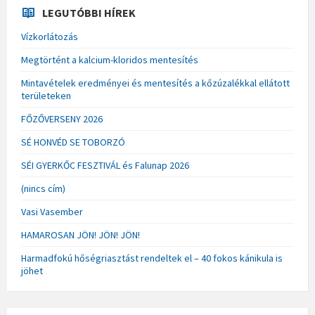
LEGUTÓBBI HÍREK
Vízkorlátozás
Megtörtént a kalcium-kloridos mentesítés
Mintavételek eredményei és mentesítés a kőzúzalékkal ellátott
területeken
FŐZŐVERSENY 2026
SÉ HONVÉD SE TOBORZÓ
SÉI GYERKŐC FESZTIVÁL és Falunap 2026
(nincs cím)
Vasi Vasember
HAMAROSAN JÖN! JÖN! JÖN!
Harmadfokú hőségriasztást rendeltek el – 40 fokos kánikula is
jöhet