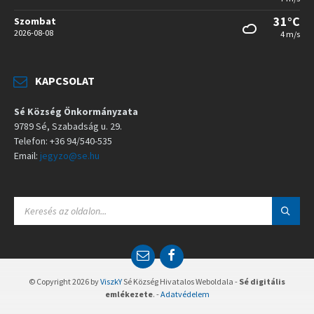
31°C
Szombat
2026-08-08
4 m/s
KAPCSOLAT
Sé Község Önkormányzata
9789 Sé, Szabadság u. 29.
Telefon: +36 94/540-535
Email:
jegyzo@se.hu
S
E
A
R
C
E
F
H
m
a
:
a
c
© Copyright 2026 by
ViszkY
Sé Község Hivatalos Weboldala -
Sé digitális
i
e
emlékezete
. -
Adatvédelem
l
b
o