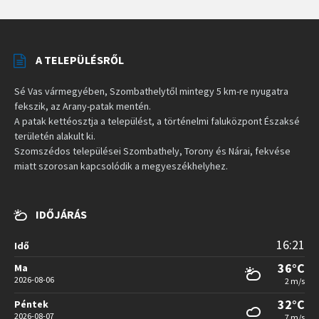
A TELEPÜLÉSRŐL
Sé Vas vármegyében, Szombathelytől mintegy 5 km-re nyugatra
fekszik, az Arany-patak mentén.
A patak kettéosztja a települést, a történelmi faluközpont Északsé
területén alakult ki.
Szomszédos települései Szombathely, Torony és Nárai, fekvése
miatt szorosan kapcsolódik a megyeszékhelyhez.
IDŐJÁRÁS
16:21
Idő
36°C
Ma
2026-08-06
2 m/s
32°C
Péntek
2026-08-07
7 m/s