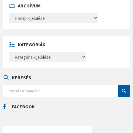
ARCHÍVUM
A
R
C
H
Í
V
U
KATEGÓRIÁK
M
K
A
T
E
G
Ó
KERESÉS
R
I
S
Á
E
K
A
R
C
FACEBOOK
H
: