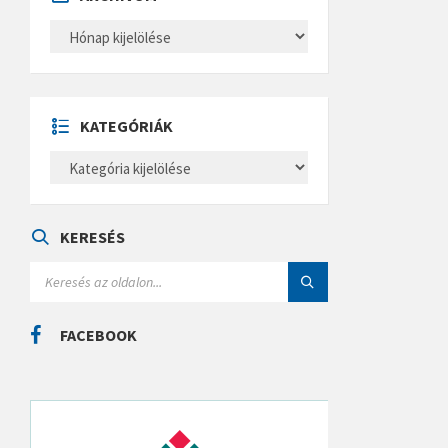
A
R
C
H
Í
V
U
KATEGÓRIÁK
M
K
A
T
E
G
Ó
KERESÉS
R
I
S
Á
E
K
A
R
C
FACEBOOK
H
: