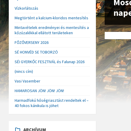
Mos
Vízkorlátozás
nap
Megtörtént a kalcium-kloridos mentesítés
Mintavételek eredményei és mentesítés a
kőzúzalékkal ellátott területeken
FŐZŐVERSENY 2026
SÉ HONVÉD SE TOBORZÓ
SÉI GYERKŐC FESZTIVÁL és Falunap 2026
(nincs cím)
Vasi Vasember
HAMAROSAN JÖN! JÖN! JÖN!
Harmadfokú hőségriasztást rendeltek el –
40 fokos kánikula is jöhet
ARCHÍVUM