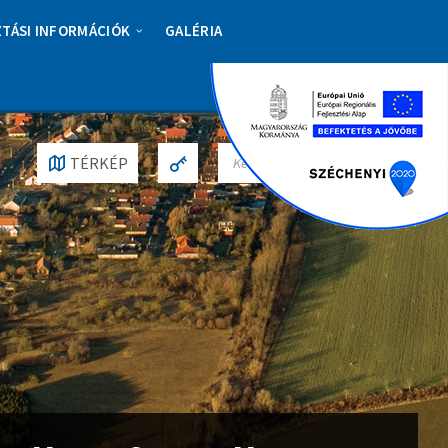
ZTÁSI INFORMÁCIÓK
GALÉRIA
S
TÉRKÉP
E
A
R
C
H
: