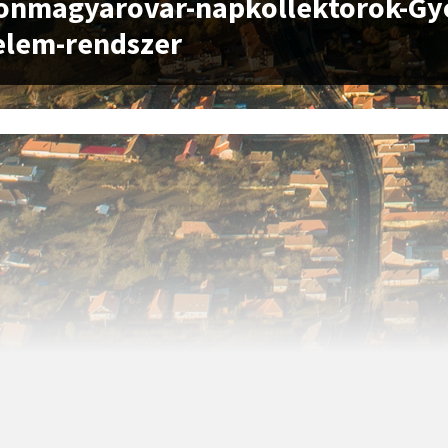
onmagyarovar-napkollektorok-Gy
elem-rendszer