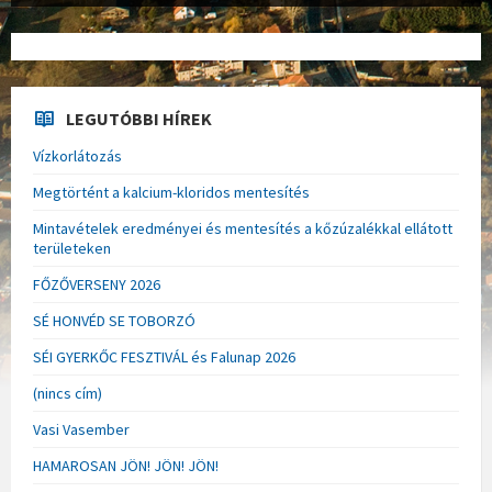
LEGUTÓBBI HÍREK
Vízkorlátozás
Megtörtént a kalcium-kloridos mentesítés
Mintavételek eredményei és mentesítés a kőzúzalékkal ellátott
területeken
FŐZŐVERSENY 2026
SÉ HONVÉD SE TOBORZÓ
SÉI GYERKŐC FESZTIVÁL és Falunap 2026
(nincs cím)
Vasi Vasember
HAMAROSAN JÖN! JÖN! JÖN!