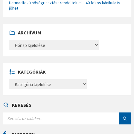
Harmadfokú hőségriasztást rendeltek el – 40 fokos kánikula is
jöhet
ARCHÍVUM
A
R
C
H
Í
V
U
KATEGÓRIÁK
M
K
A
T
E
G
Ó
KERESÉS
R
I
S
Á
E
K
A
R
C