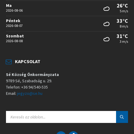
26°C
Ma
2026-08-06
5 m/s
33°C
Péntek
2026-08-07
8 m/s
31°C
Szombat
2026-08-08
3 m/s
KAPCSOLAT
Sé Község Önkormányzata
9789 Sé, Szabadság u. 29.
Telefon: +36 94/540-535
Email:
jegyzo@se.hu
S
E
A
R
C
E
F