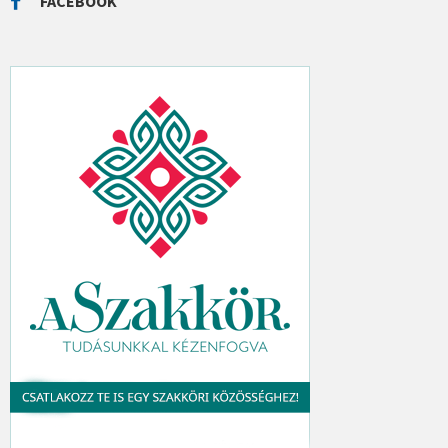
FACEBOOK
H
: