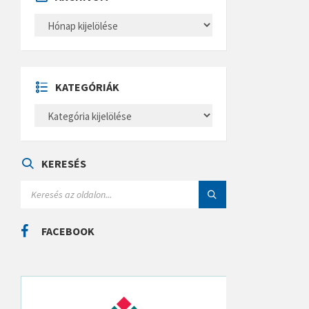
A
R
C
H
Í
V
U
KATEGÓRIÁK
M
K
A
T
E
G
Ó
KERESÉS
R
I
S
Á
E
K
A
R
C
FACEBOOK
H
: