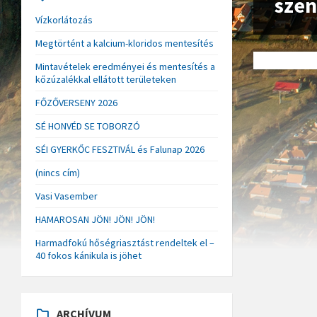
szen
Vízkorlátozás
Megtörtént a kalcium-kloridos mentesítés
Mintavételek eredményei és mentesítés a
kőzúzalékkal ellátott területeken
FŐZŐVERSENY 2026
SÉ HONVÉD SE TOBORZÓ
SÉI GYERKŐC FESZTIVÁL és Falunap 2026
(nincs cím)
Vasi Vasember
HAMAROSAN JÖN! JÖN! JÖN!
Harmadfokú hőségriasztást rendeltek el –
40 fokos kánikula is jöhet
ARCHÍVUM