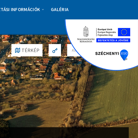
ZTÁSI INFORMÁCIÓK
GALÉRIA
S
TÉRKÉP
E
A
R
C
H
: