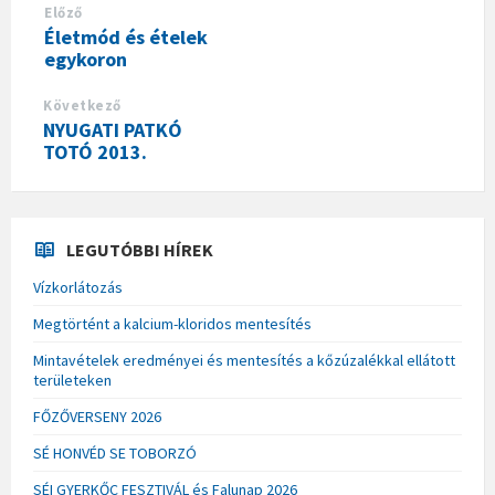
Előző
Életmód és ételek
egykoron
Következő
NYUGATI PATKÓ
TOTÓ 2013.
LEGUTÓBBI HÍREK
Vízkorlátozás
Megtörtént a kalcium-kloridos mentesítés
Mintavételek eredményei és mentesítés a kőzúzalékkal ellátott
területeken
FŐZŐVERSENY 2026
SÉ HONVÉD SE TOBORZÓ
SÉI GYERKŐC FESZTIVÁL és Falunap 2026