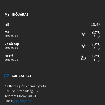
IDŐJÁRÁS
19:47
Idő
22°C
Ma
2026-08-08
3 m/s
33°C
Vasárnap
2026-08-09
3 m/s
37°C
Hétfő
2026-08-10
1 m/s
KAPCSOLAT
Sé Község Önkormányzata
9789 Sé, Szabadság u. 29.
Telefon: +36 94/540-535
Email:
jegyzo@se.hu