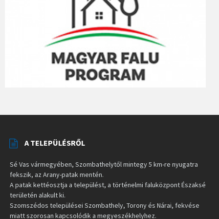
A TELEPÜLÉSRŐL
Sé Vas vármegyében, Szombathelytől mintegy 5 km-re nyugatra
fekszik, az Arany-patak mentén.
A patak kettéosztja a települést, a történelmi faluközpont Északsé
területén alakult ki.
Szomszédos települései Szombathely, Torony és Nárai, fekvése
miatt szorosan kapcsolódik a megyeszékhelyhez.