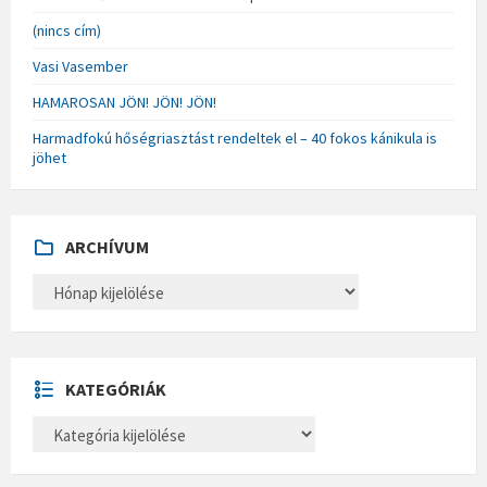
(nincs cím)
Vasi Vasember
HAMAROSAN JÖN! JÖN! JÖN!
Harmadfokú hőségriasztást rendeltek el – 40 fokos kánikula is
jöhet
ARCHÍVUM
A
R
C
H
Í
V
U
KATEGÓRIÁK
M
K
A
T
E