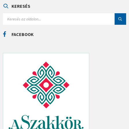
G
Ó
KERESÉS
R
I
S
Á
E
K
A
R
C
FACEBOOK
H
: