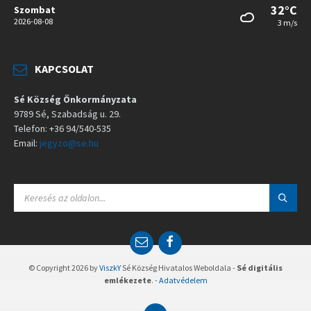
32°C
Szombat
2026-08-08
3 m/s
KAPCSOLAT
Sé Község Önkormányzata
9789 Sé, Szabadság u. 29.
Telefon: +36 94/540-535
Email:
jegyzo@se.hu
S
E
A
R
C
E
F
H
m
a
:
a
c
© Copyright 2026 by
ViszkY
Sé Község Hivatalos Weboldala -
Sé digitális
i
e
emlékezete
. -
Adatvédelem
l
b
o