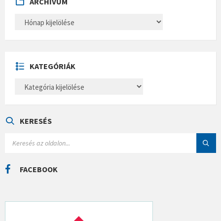
ARCHÍVUM
A
R
C
H
Í
V
U
KATEGÓRIÁK
M
K
A
T
E
G
Ó
KERESÉS
R
I
S
Á
E
K
A
R
C
FACEBOOK
H
: