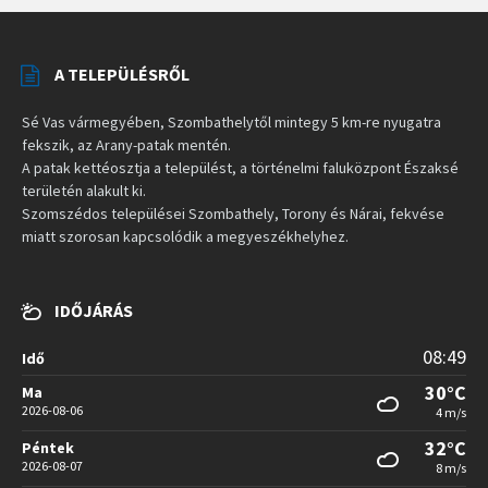
A TELEPÜLÉSRŐL
Sé Vas vármegyében, Szombathelytől mintegy 5 km-re nyugatra
fekszik, az Arany-patak mentén.
A patak kettéosztja a települést, a történelmi faluközpont Északsé
területén alakult ki.
Szomszédos települései Szombathely, Torony és Nárai, fekvése
miatt szorosan kapcsolódik a megyeszékhelyhez.
IDŐJÁRÁS
08:49
Idő
30°C
Ma
2026-08-06
4 m/s
32°C
Péntek
2026-08-07
8 m/s