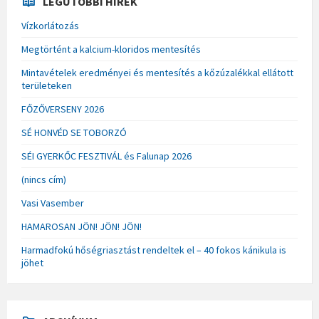
LEGUTÓBBI HÍREK
Vízkorlátozás
Megtörtént a kalcium-kloridos mentesítés
Mintavételek eredményei és mentesítés a kőzúzalékkal ellátott
területeken
FŐZŐVERSENY 2026
SÉ HONVÉD SE TOBORZÓ
SÉI GYERKŐC FESZTIVÁL és Falunap 2026
(nincs cím)
Vasi Vasember
HAMAROSAN JÖN! JÖN! JÖN!
Harmadfokú hőségriasztást rendeltek el – 40 fokos kánikula is
jöhet