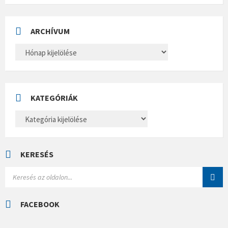
ARCHÍVUM
A
R
C
H
Í
V
U
KATEGÓRIÁK
M
K
A
T
E
G
Ó
KERESÉS
R
I
S
Á
E
K
A
R
C
FACEBOOK
H
: