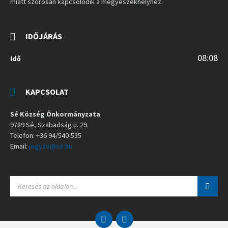
miatt szorosan kapcsolódik a megyeszékhelyhez.
IDŐJÁRÁS
08:08
Idő
KAPCSOLAT
Sé Község Önkormányzata
9789 Sé, Szabadság u. 29.
Telefon: +36 94/540-535
Email:
jegyzo@se.hu
S
E
A
R
C
E
F
H
m
a
: