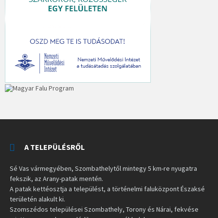
A TELEPÜLÉSRŐL
Sé Vas vármegyében, Szombathelytől mintegy 5 km-re nyugatra
fekszik, az Arany-patak mentén.
A patak kettéosztja a települést, a történelmi faluközpont Északsé
területén alakult ki.
Szomszédos települései Szombathely, Torony és Nárai, fekvése