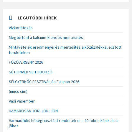
LEGUTÓBBI HÍREK
Vízkorlátozás
Megtörtént a kalcium-kloridos mentesítés
Mintavételek eredményei és mentesítés a kőzúzalékkal ellátott
területeken
FŐZŐVERSENY 2026
SÉ HONVÉD SE TOBORZÓ
SÉI GYERKŐC FESZTIVÁL és Falunap 2026
(nincs cím)
Vasi Vasember
HAMAROSAN JÖN! JÖN! JÖN!
Harmadfokú hőségriasztást rendeltek el – 40 fokos kánikula is
jöhet