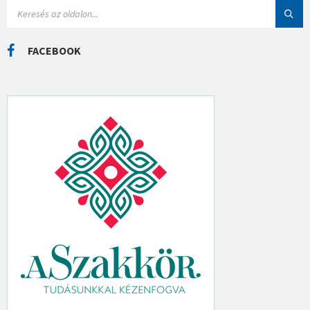
I
S
Á
E
K
A
R
C
FACEBOOK
H
: