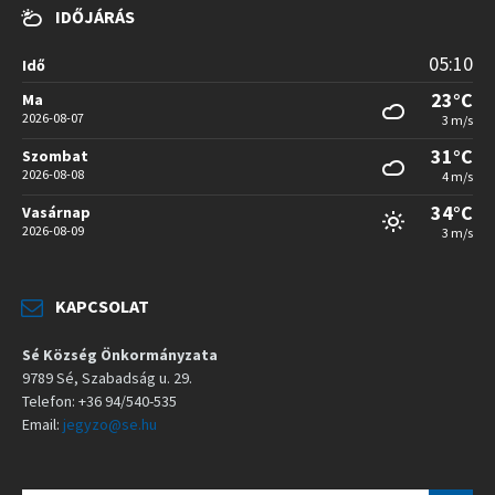
IDŐJÁRÁS
05:10
Idő
23°C
Ma
2026-08-07
3 m/s
31°C
Szombat
2026-08-08
4 m/s
34°C
Vasárnap
2026-08-09
3 m/s
KAPCSOLAT
Sé Község Önkormányzata
9789 Sé, Szabadság u. 29.
Telefon: +36 94/540-535
Email:
jegyzo@se.hu