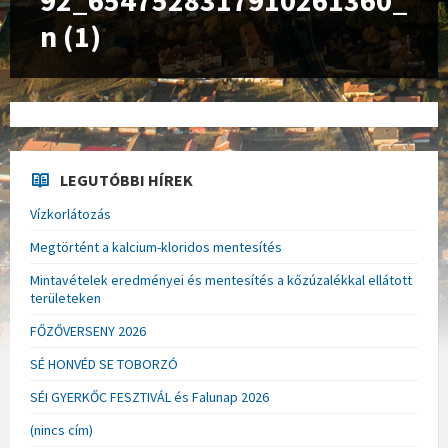
92_6547528317910261360_
n (1)
LEGUTÓBBI HÍREK
Vízkorlátozás
Megtörtént a kalcium-kloridos mentesítés
Mintavételek eredményei és mentesítés a kőzúzalékkal ellátott
területeken
FŐZŐVERSENY 2026
SÉ HONVÉD SE TOBORZÓ
SÉI GYERKŐC FESZTIVÁL és Falunap 2026
(nincs cím)