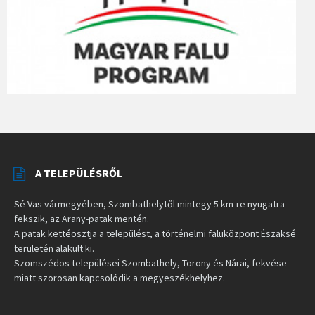
A TELEPÜLÉSRŐL
Sé Vas vármegyében, Szombathelytől mintegy 5 km-re nyugatra
fekszik, az Arany-patak mentén.
A patak kettéosztja a települést, a történelmi faluközpont Északsé
területén alakult ki.
Szomszédos települései Szombathely, Torony és Nárai, fekvése
miatt szorosan kapcsolódik a megyeszékhelyhez.