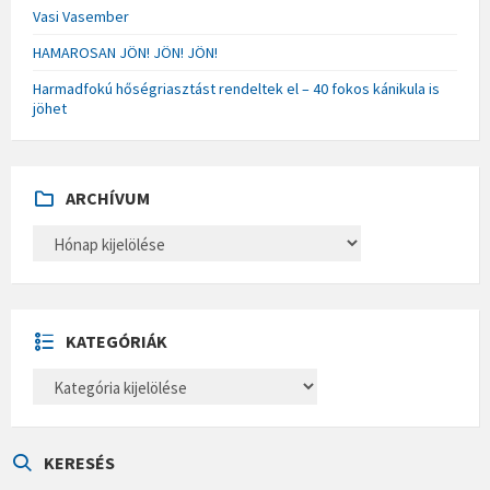
Vasi Vasember
HAMAROSAN JÖN! JÖN! JÖN!
Harmadfokú hőségriasztást rendeltek el – 40 fokos kánikula is
jöhet
ARCHÍVUM
A
R
C
H
Í
V
U
KATEGÓRIÁK
M
K
A
T
E
G
Ó
KERESÉS
R