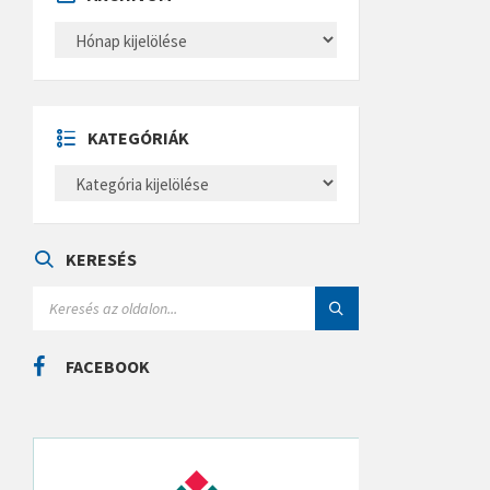
A
R
C
H
Í
V
U
KATEGÓRIÁK
M
K
A
T
E
G
Ó
KERESÉS
R
I
S
Á
E
K
A
R
C
FACEBOOK
H
: