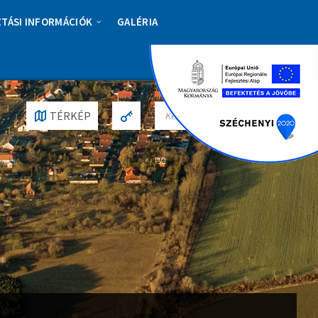
ZTÁSI INFORMÁCIÓK
GALÉRIA
S
TÉRKÉP
E
A
R
C
H
: