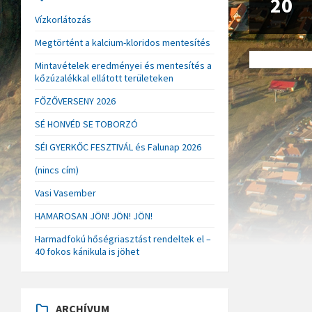
20
Vízkorlátozás
Megtörtént a kalcium-kloridos mentesítés
Mintavételek eredményei és mentesítés a
kőzúzalékkal ellátott területeken
FŐZŐVERSENY 2026
SÉ HONVÉD SE TOBORZÓ
SÉI GYERKŐC FESZTIVÁL és Falunap 2026
(nincs cím)
Vasi Vasember
HAMAROSAN JÖN! JÖN! JÖN!
Harmadfokú hőségriasztást rendeltek el –
40 fokos kánikula is jöhet
ARCHÍVUM