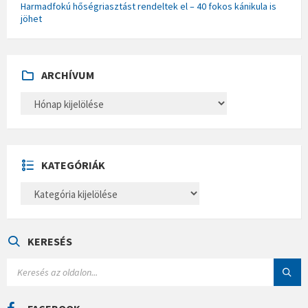
Harmadfokú hőségriasztást rendeltek el – 40 fokos kánikula is
jöhet
ARCHÍVUM
A
R
C
H
Í
V
U
KATEGÓRIÁK
M
K
A
T
E
G
Ó
KERESÉS
R
I
S
Á
E
K
A
R
C