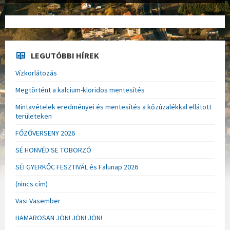
LEGUTÓBBI HÍREK
Vízkorlátozás
Megtörtént a kalcium-kloridos mentesítés
Mintavételek eredményei és mentesítés a kőzúzalékkal ellátott
területeken
FŐZŐVERSENY 2026
SÉ HONVÉD SE TOBORZÓ
SÉI GYERKŐC FESZTIVÁL és Falunap 2026
(nincs cím)
Vasi Vasember
HAMAROSAN JÖN! JÖN! JÖN!