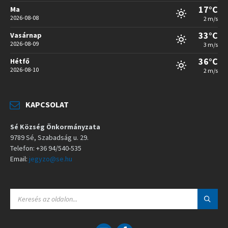
17°C
Ma
2026-08-08
2 m/s
33°C
Vasárnap
2026-08-09
3 m/s
36°C
Hétfő
2026-08-10
2 m/s
KAPCSOLAT
Sé Község Önkormányzata
9789 Sé, Szabadság u. 29.
Telefon: +36 94/540-535
Email:
jegyzo@se.hu
S
E
A
R
C
E
F