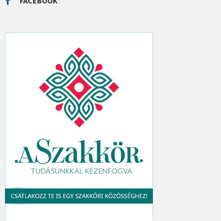
FACEBOOK
H
: