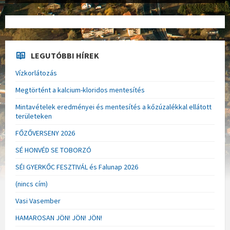
LEGUTÓBBI HÍREK
Vízkorlátozás
Megtörtént a kalcium-kloridos mentesítés
Mintavételek eredményei és mentesítés a kőzúzalékkal ellátott
területeken
FŐZŐVERSENY 2026
SÉ HONVÉD SE TOBORZÓ
SÉI GYERKŐC FESZTIVÁL és Falunap 2026
(nincs cím)
Vasi Vasember
HAMAROSAN JÖN! JÖN! JÖN!