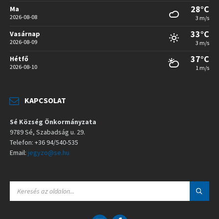
28°C
Ma
2026-08-08
3 m/s
33°C
Vasárnap
2026-08-09
3 m/s
37°C
Hétfő
2026-08-10
1 m/s
KAPCSOLAT
Sé Község Önkormányzata
9789 Sé, Szabadság u. 29.
Telefon: +36 94/540-535
Email:
jegyzo@se.hu
S
E
A
R
C
E
F