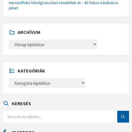
Harmadfokú hőségriasztást rendeltek el – 40 fokos kánikula is
jöhet
ARCHÍVUM
A
R
C
H
Í
V
U
KATEGÓRIÁK
M
K
A
T
E
G
Ó
KERESÉS
R
I
S
Á
E
K
A
R
C