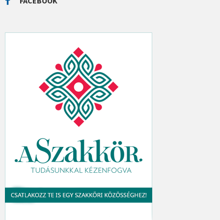
FACEBOOK
H
: