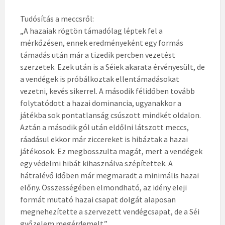
Tudósítás a meccsről:
„A hazaiak rögtön támadólag léptek fel a
mérkőzésen, ennek eredményeként egy formás
támadás után már a tizedik percben vezetést
szerzetek. Ezek után is a Séiek akarata érvényesült, de
a vendégek is próbálkoztak ellentámadásokat
vezetni, kevés sikerrel. A második félidőben tovább
folytatódott a hazai dominancia, ugyanakkor a
játékba sok pontatlanság csúszott mindkét oldalon.
Aztán a második gól után eldőlni látszott meccs,
ráadásul ekkor már ziccereket is hibáztak a hazai
játékosok. Ez megbosszulta magát, mert a vendégek
egy védelmi hibát kihasználva szépítettek. A
hátralévő időben már megmaradt a minimális hazai
előny. Összességében elmondható, az idény eleji
formát mutató hazai csapat dolgát alaposan
megnehezítette a szervezett vendégcsapat, de a Séi
győzelem megérdemelt.”