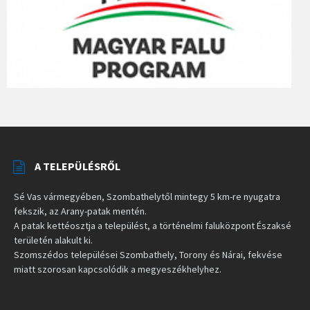
A TELEPÜLÉSRŐL
Sé Vas vármegyében, Szombathelytől mintegy 5 km-re nyugatra
fekszik, az Arany-patak mentén.
A patak kettéosztja a települést, a történelmi faluközpont Északsé
területén alakult ki.
Szomszédos települései Szombathely, Torony és Nárai, fekvése
miatt szorosan kapcsolódik a megyeszékhelyhez.