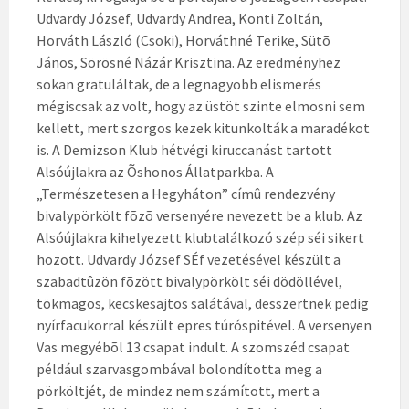
Udvardy József, Udvardy Andrea, Konti Zoltán,
Horváth László (Csoki), Horváthné Terike, Sütõ
János, Sörösné Názár Krisztina. Az eredményhez
sokan gratuláltak, de a legnagyobb elismerés
mégiscsak az volt, hogy az üstöt szinte elmosni sem
kellett, mert szorgos kezek kitunkolták a maradékot
is.
A Demizson Klub hétvégi kiruccanást tartott
Alsóújlakra az Õshonos Állatparkba. A
„Természetesen a Hegyháton” címû rendezvény
bivalypörkölt fõzõ versenyére nevezett be a klub. Az
Alsóújlakra kihelyezett klubtalálkozó szép séi sikert
hozott. Udvardy József SÉf vezetésével készült a
szabadtûzön fõzött bivalypörkölt séi dödöllével,
tökmagos, kecskesajtos salátával, desszertnek pedig
nyírfacukorral készült epres túróspitével. A versenyen
Vas megyébõl 13 csapat indult. A szomszéd csapat
például szarvasgombával bolondította meg a
pörköltjét, de mindez nem számított, mert a