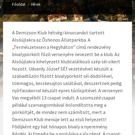
Főoldal
Hírek
/
A Demizson Klub hétvégi kiruccanást tartott
Alsóújlakra az Õshonos Állatparkba. A
„Természetesen a Hegyháton” címû rendezvény
bivalypörkölt fõzõ versenyére nevezett be a klub. Az
Alsóújlakra kihelyezett klubtalálkozó szép séi sikert
hozott. Udvardy József SÉf vezetésével készült a
szabadtûzön fõzött bivalypörkölt séi dödöllével,
tökmagos, kecskesajtos salátával, desszertnek pedig
nyírfacukorral készült epres túróspitével. A versenyen
Vas megyébõl 13 csapat indult. A szomszéd csapat
például szarvasgombával bolondította meg a
pörköltjét, de mindez nem számított, mert a
Demizson Klub menüje lett az elsõ helyezett!
Fõdíjként egy hat hónapos bivaly a nyeremény.
Kérdés, ki fogadja be a portájára a jószágot. A csapat: