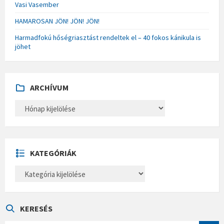
Vasi Vasember
HAMAROSAN JÖN! JÖN! JÖN!
Harmadfokú hőségriasztást rendeltek el – 40 fokos kánikula is
jöhet
ARCHÍVUM
A
R
C
H
Í
V
U
KATEGÓRIÁK
M
K
A
T
E
G
Ó
KERESÉS
R
I