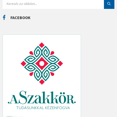
S
Á
E
K
A
R
C
FACEBOOK
H
: