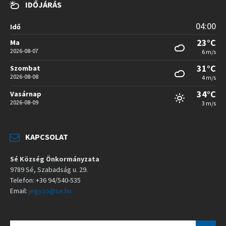
IDŐJÁRÁS
04:00
Idő
23°C
Ma
2026-08-07
6 m/s
31°C
Szombat
2026-08-08
4 m/s
34°C
Vasárnap
2026-08-09
3 m/s
KAPCSOLAT
Sé Község Önkormányzata
9789 Sé, Szabadság u. 29.
Telefon: +36 94/540-535
Email:
jegyzo@se.hu
S