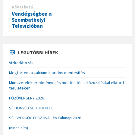
Következő
Vendégségben a
Szombathelyi
Televízióban
LEGUTÓBBI HÍREK
Vízkorlátozás
Megtörtént a kalcium-kloridos mentesítés
Mintavételek eredményei és mentesítés a kőzúzalékkal ellátott
területeken
FŐZŐVERSENY 2026
SÉ HONVÉD SE TOBORZÓ
SÉI GYERKŐC FESZTIVÁL és Falunap 2026
(nincs cím)