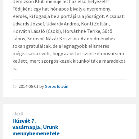
Demizson Klub menüje lett az elsõ helyezett!
Fõdíjként egy hat hónapos bivaly a nyeremény.
Kérdés, ki fogadja be a portájára a jószágot. A csapat:
Udvardy József, Udvardy Andrea, Konti Zoltán,
Horváth László (Csoki), Horváthné Terike, Sütõ
János, Sörösné Názár Krisztina. Az eredményhez
sokan gratuláltak, de a legnagyobb elismerés
mégiscsak az volt, hogy az üstöt szinte elmosni sem
kellett, mert szorgos kezek kitunkolták a maradékot
is.
2014-06-01
by
Sörös István
Előző
Húsvét 7.
vasárnapja, Urunk
mennybemenetele