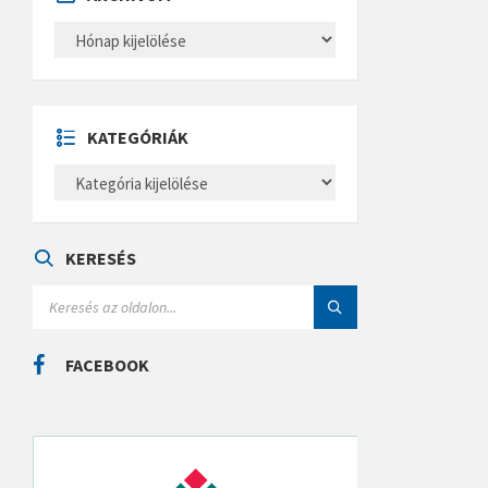
A
R
C
H
Í
V
U
KATEGÓRIÁK
M
K
A
T
E
G
Ó
KERESÉS
R
I
S
Á
E
K
A
R
C
FACEBOOK
H
: