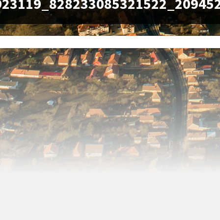
923119_828233085321522_20945