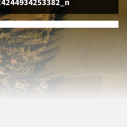
24244934253382_n