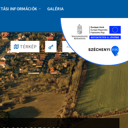
ZTÁSI INFORMÁCIÓK
GALÉRIA
S
TÉRKÉP
E
A
R
C
H
: