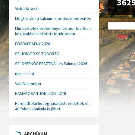
362
Vízkorlátozás
Megtörtént a kalcium-kloridos mentesítés
Mintavételek eredményei és mentesítés a
kőzúzalékkal ellátott területeken
FŐZŐVERSENY 2026
SÉ HONVÉD SE TOBORZÓ
SÉI GYERKŐC FESZTIVÁL és Falunap 2026
(nincs cím)
Vasi Vasember
HAMAROSAN JÖN! JÖN! JÖN!
Harmadfokú hőségriasztást rendeltek el –
40 fokos kánikula is jöhet
ARCHÍVUM