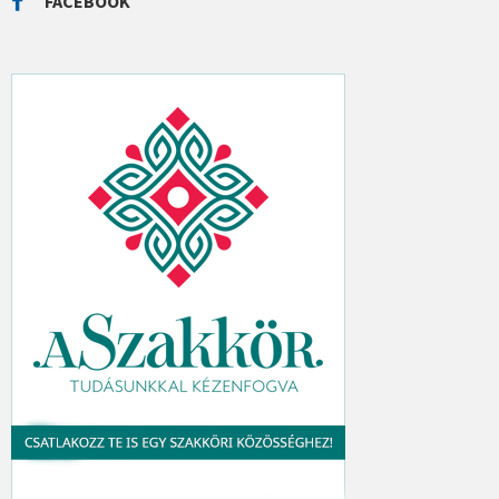
FACEBOOK
H
: