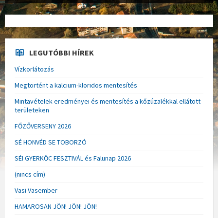
LEGUTÓBBI HÍREK
Vízkorlátozás
Megtörtént a kalcium-kloridos mentesítés
Mintavételek eredményei és mentesítés a kőzúzalékkal ellátott
területeken
FŐZŐVERSENY 2026
SÉ HONVÉD SE TOBORZÓ
SÉI GYERKŐC FESZTIVÁL és Falunap 2026
(nincs cím)
Vasi Vasember
HAMAROSAN JÖN! JÖN! JÖN!