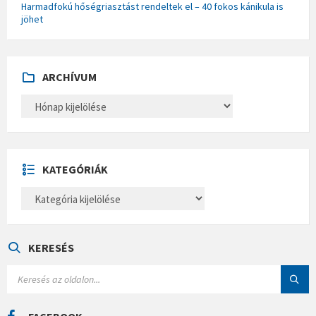
Harmadfokú hőségriasztást rendeltek el – 40 fokos kánikula is
jöhet
ARCHÍVUM
A
R
C
H
Í
V
U
KATEGÓRIÁK
M
K
A
T
E
G
Ó
KERESÉS
R
I
S
Á
E
K
A
R
C