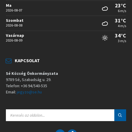
23°C
Ma
2026-08-07
6 m/s
31°C
Szombat
2026-08-08
4 m/s
34°C
Vasárnap
2026-08-09
3 m/s
KAPCSOLAT
Sé Község Önkormányzata
9789 Sé, Szabadság u. 29.
Telefon: +36 94/540-535
Email:
jegyzo@se.hu
S
E
A
R
C
E
F