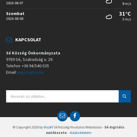
2026-08-07
8 m/s
31°C
Szombat
2026-08-08
3 m/s
KAPCSOLAT
Sé Község Önkormányzata
9789 Sé, Szabadság u. 29.
Telefon: +36 94/540-535
Email:
jegyzo@se.hu
S
E
A
R
C
E
F
H
m
a
:
a
c
© Copyright 2026 by
ViszkY
Sé Község Hivatalos Weboldala -
Sé digitális
i
e
emlékezete
. -
Adatvédelem
l
b