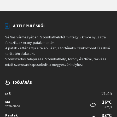
A TELEPÜLÉSRŐL
Sé Vas vármegyében, Szombathelytől mintegy 5 km-re nyugatra
fekszik, az Arany-patak mentén.
A patak kettéosztja a települést, a történelmi faluközpont Északsé
területén alakult ki.
Szomszédos települései Szombathely, Torony és Nárai, fekvése
miatt szorosan kapcsolódik a megyeszékhelyhez.
IDŐJÁRÁS
21:45
Idő
26°C
Ma
2026-08-06
5 m/s
33°C
Péntek