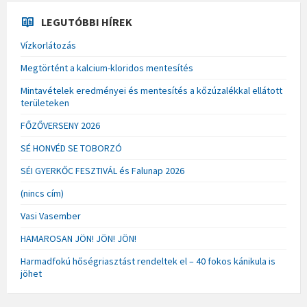
LEGUTÓBBI HÍREK
Vízkorlátozás
Megtörtént a kalcium-kloridos mentesítés
Mintavételek eredményei és mentesítés a kőzúzalékkal ellátott
területeken
FŐZŐVERSENY 2026
SÉ HONVÉD SE TOBORZÓ
SÉI GYERKŐC FESZTIVÁL és Falunap 2026
(nincs cím)
Vasi Vasember
HAMAROSAN JÖN! JÖN! JÖN!
Harmadfokú hőségriasztást rendeltek el – 40 fokos kánikula is
jöhet