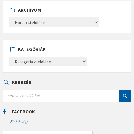
ARCHÍVUM
A
R
C
H
Í
V
U
KATEGÓRIÁK
M
K
A
T
E
G
Ó
KERESÉS
R
I
S
Á
E
K
A
R
C
FACEBOOK
H
:
Sé község