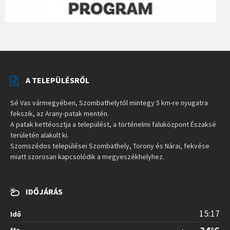
A TELEPÜLÉSRŐL
Sé Vas vármegyében, Szombathelytől mintegy 5 km-re nyugatra
fekszik, az Arany-patak mentén.
A patak kettéosztja a települést, a történelmi faluközpont Északsé
területén alakult ki.
Szomszédos települései Szombathely, Torony és Nárai, fekvése
miatt szorosan kapcsolódik a megyeszékhelyhez.
IDŐJÁRÁS
15:17
Idő
Ma