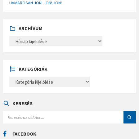
HAMAROSAN JÖN! JÖN! JÖN!
ARCHÍVUM
A
R
C
H
Í
V
U
KATEGÓRIÁK
M
K
A
T
E
G
Ó
KERESÉS
R
I
S
Á
E
K
A
R
C
FACEBOOK
H