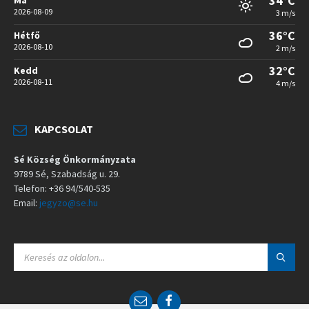
34°C
2026-08-09
3 m/s
36°C
Hétfő
2026-08-10
2 m/s
32°C
Kedd
2026-08-11
4 m/s
KAPCSOLAT
Sé Község Önkormányzata
9789 Sé, Szabadság u. 29.
Telefon: +36 94/540-535
Email:
jegyzo@se.hu
S
E
A
R
C
E
F
H
m
a