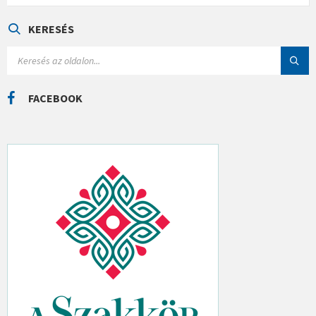
E
G
Ó
KERESÉS
R
I
S
Á
E
K
A
R
C
FACEBOOK
H
: