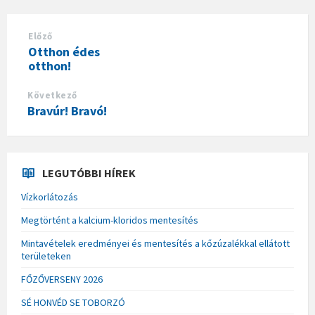
Előző
Otthon édes
otthon!
Következő
Bravúr! Bravó!
LEGUTÓBBI HÍREK
Vízkorlátozás
Megtörtént a kalcium-kloridos mentesítés
Mintavételek eredményei és mentesítés a kőzúzalékkal ellátott
területeken
FŐZŐVERSENY 2026
SÉ HONVÉD SE TOBORZÓ