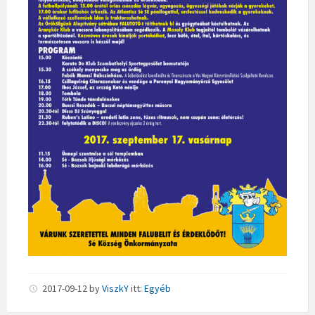
2017-09-12
by
ViszkY
itt:
Egyéb