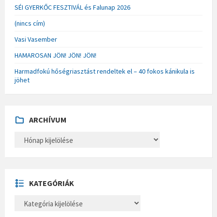
SÉI GYERKŐC FESZTIVÁL és Falunap 2026
(nincs cím)
Vasi Vasember
HAMAROSAN JÖN! JÖN! JÖN!
Harmadfokú hőségriasztást rendeltek el – 40 fokos kánikula is
jöhet
ARCHÍVUM
A
R
C
H
Í
V
U
KATEGÓRIÁK
M
K
A
T