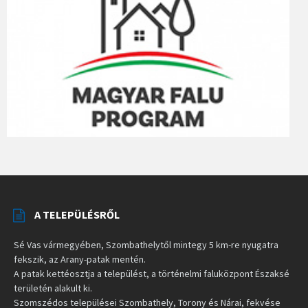
A TELEPÜLÉSRŐL
Sé Vas vármegyében, Szombathelytől mintegy 5 km-re nyugatra
fekszik, az Arany-patak mentén.
A patak kettéosztja a települést, a történelmi faluközpont Északsé
területén alakult ki.
Szomszédos települései Szombathely, Torony és Nárai, fekvése