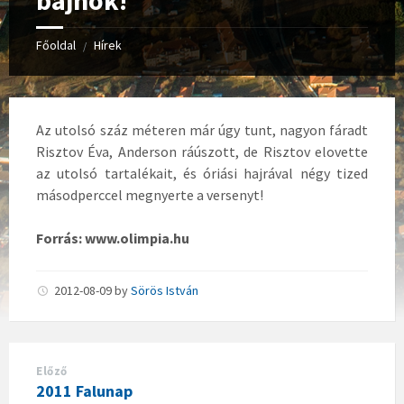
bajnok!
Főoldal
Hírek
/
Az utolsó száz méteren már úgy tunt, nagyon fáradt
Risztov Éva, Anderson ráúszott, de Risztov elovette
az utolsó tartalékait, és óriási hajrával négy tized
másodperccel megnyerte a versenyt!
Forrás: www.olimpia.hu
2012-08-09
by
Sörös István
Előző
2011 Falunap