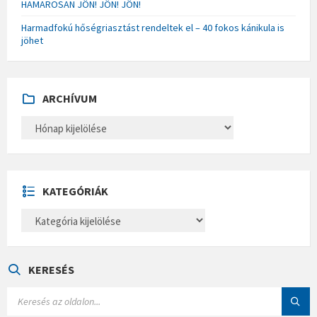
HAMAROSAN JÖN! JÖN! JÖN!
Harmadfokú hőségriasztást rendeltek el – 40 fokos kánikula is
jöhet
ARCHÍVUM
A
R
C
H
Í
V
U
KATEGÓRIÁK
M
K
A
T
E
G
Ó
KERESÉS
R
I
S
Á
E
K
A