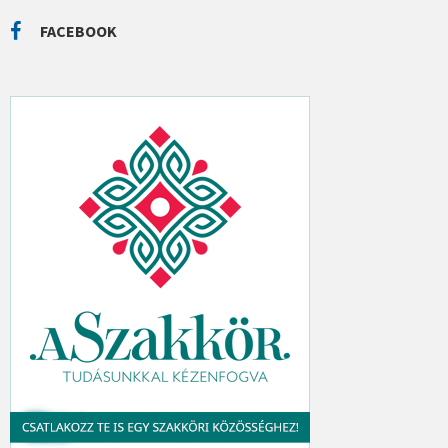
R
C
FACEBOOK
H
: