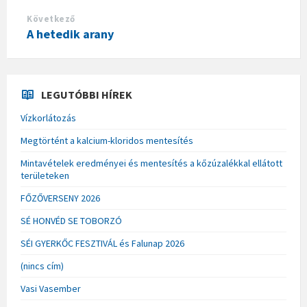
Következő
A hetedik arany
LEGUTÓBBI HÍREK
Vízkorlátozás
Megtörtént a kalcium-kloridos mentesítés
Mintavételek eredményei és mentesítés a kőzúzalékkal ellátott
területeken
FŐZŐVERSENY 2026
SÉ HONVÉD SE TOBORZÓ
SÉI GYERKŐC FESZTIVÁL és Falunap 2026
(nincs cím)
Vasi Vasember