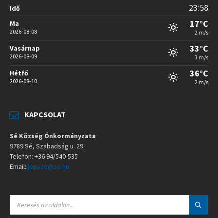
23:58
Idő
17°C
Ma
2026-08-08
2 m/s
33°C
Vasárnap
2026-08-09
3 m/s
36°C
Hétfő
2026-08-10
2 m/s
KAPCSOLAT
Sé Község Önkormányzata
9789 Sé, Szabadság u. 29.
Telefon: +36 94/540-535
Email:
jegyzo@se.hu
S
E
A