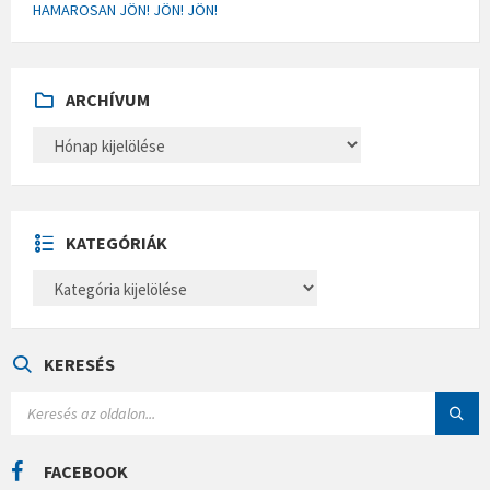
HAMAROSAN JÖN! JÖN! JÖN!
ARCHÍVUM
A
R
C
H
Í
V
U
KATEGÓRIÁK
M
K
A
T
E
G
Ó
KERESÉS
R
I
S
Á
E
K
A
R
C
FACEBOOK
H