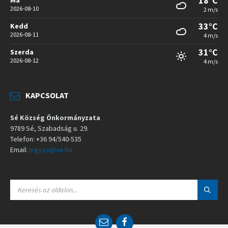
18°C
2026-08-10
2 m/s
33°C
Kedd
2026-08-11
4 m/s
31°C
Szerda
2026-08-12
4 m/s
KAPCSOLAT
Sé Község Önkormányzata
9789 Sé, Szabadság u. 29.
Telefon: +36 94/540-535
Email:
jegyzo@se.hu
S
E
A
R
C
E
F
H
m
a