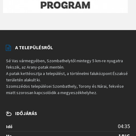
A TELEPÜLÉSRŐL
Sé Vas vármegyében, Szombathelytől mintegy 5 km-re nyugatra
fekszik, az Arany-patak mentén.
A patak kettéosztja a települést, a történelmi faluközpont Északsé
területén alakult ki.
Szomszédos települései Szombathely, Torony és Nárai, fekvése
miatt szorosan kapcsolódik a megyeszékhelyhez.
IDŐJÁRÁS
04:35
Idő
Ma