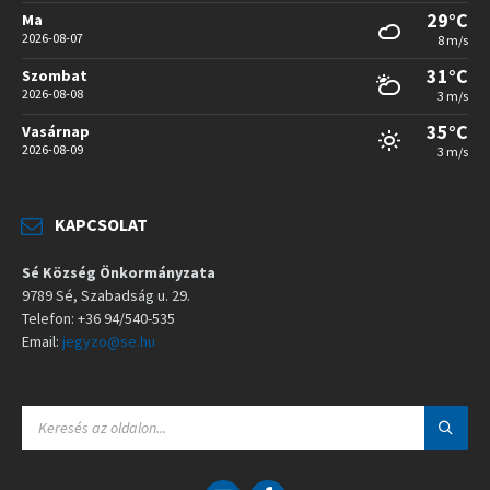
29°C
Ma
2026-08-07
8 m/s
31°C
Szombat
2026-08-08
3 m/s
35°C
Vasárnap
2026-08-09
3 m/s
KAPCSOLAT
Sé Község Önkormányzata
9789 Sé, Szabadság u. 29.
Telefon: +36 94/540-535
Email:
jegyzo@se.hu
S
E
A
R
C
E
F