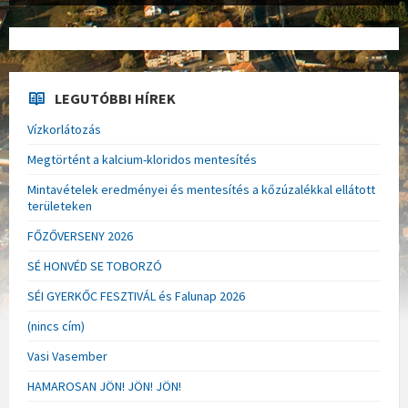
LEGUTÓBBI HÍREK
Vízkorlátozás
Megtörtént a kalcium-kloridos mentesítés
Mintavételek eredményei és mentesítés a kőzúzalékkal ellátott
területeken
FŐZŐVERSENY 2026
SÉ HONVÉD SE TOBORZÓ
SÉI GYERKŐC FESZTIVÁL és Falunap 2026
(nincs cím)
Vasi Vasember
HAMAROSAN JÖN! JÖN! JÖN!