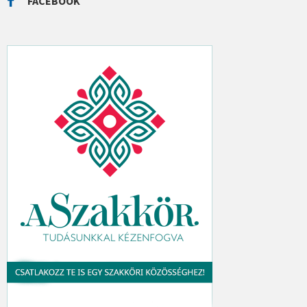
FACEBOOK
H
: