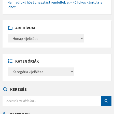
Harmadfokú hőségriasztást rendeltek el – 40 fokos kánikula is
jöhet
ARCHÍVUM
A
R
C
H
Í
V
U
KATEGÓRIÁK
M
K
A
T
E
G
Ó
KERESÉS
R
I
S
Á
E
K
A
R
C