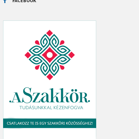
FACEBOOK
H
: