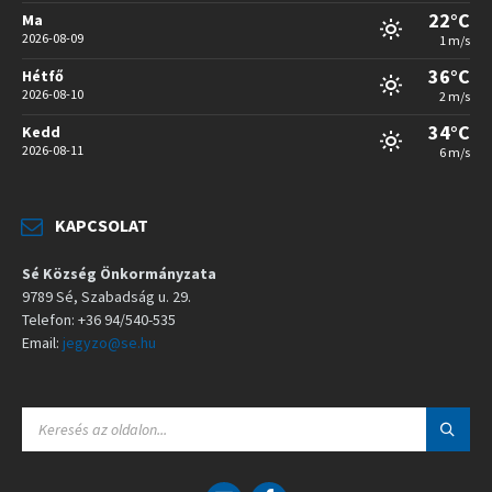
22°C
Ma
2026-08-09
1 m/s
36°C
Hétfő
2026-08-10
2 m/s
34°C
Kedd
2026-08-11
6 m/s
KAPCSOLAT
Sé Község Önkormányzata
9789 Sé, Szabadság u. 29.
Telefon: +36 94/540-535
Email:
jegyzo@se.hu
S
E
A
R
C
E
F