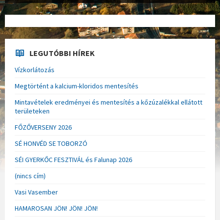
LEGUTÓBBI HÍREK
Vízkorlátozás
Megtörtént a kalcium-kloridos mentesítés
Mintavételek eredményei és mentesítés a kőzúzalékkal ellátott
területeken
FŐZŐVERSENY 2026
SÉ HONVÉD SE TOBORZÓ
SÉI GYERKŐC FESZTIVÁL és Falunap 2026
(nincs cím)
Vasi Vasember
HAMAROSAN JÖN! JÖN! JÖN!