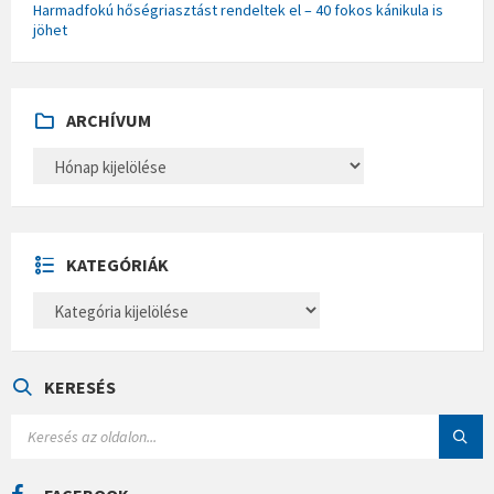
Harmadfokú hőségriasztást rendeltek el – 40 fokos kánikula is
jöhet
ARCHÍVUM
A
R
C
H
Í
V
U
KATEGÓRIÁK
M
K
A
T
E
G
Ó
KERESÉS
R
I
S
Á
E
K
A
R
C