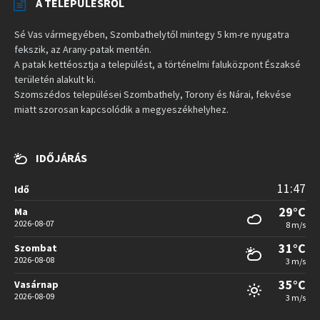
A TELEPÜLÉSRŐL
Sé Vas vármegyében, Szombathelytől mintegy 5 km-re nyugatra
fekszik, az Arany-patak mentén.
A patak kettéosztja a települést, a történelmi faluközpont Északsé
területén alakult ki.
Szomszédos települései Szombathely, Torony és Nárai, fekvése
miatt szorosan kapcsolódik a megyeszékhelyhez.
IDŐJÁRÁS
11:47
Idő
29°C
Ma
2026-08-07
8 m/s
31°C
Szombat
2026-08-08
3 m/s
35°C
Vasárnap
2026-08-09
3 m/s