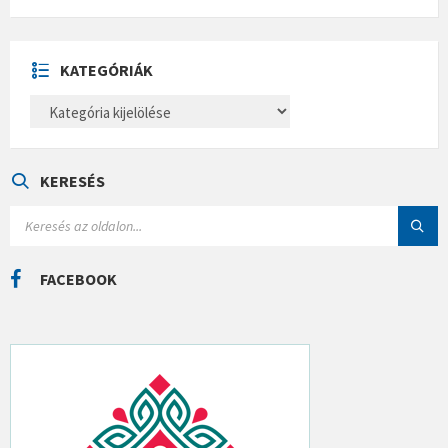
C
H
Í
V
U
KATEGÓRIÁK
M
K
A
T
E
G
Ó
KERESÉS
R
I
S
Á
E
K
A
R
C
FACEBOOK
H
: