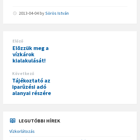
2013-04-04
by
Sörös István
Előző
Elõzzük meg a
vízkárok
kialakulását!
Következő
Tájékoztató az
iparûzési adó
alanyai részére
LEGUTÓBBI HÍREK
Vízkorlátozás