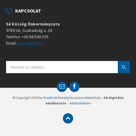
KAPCSOLAT
Sé Község Önkormányzata
9789 Sé, Szabadság u. 29.
Telefon: +36 94/540-535
Email:
jegyzo@se.hu
S
E
A
R
C
E
F
H
m
a
:
a
c
© Copyright 2026 by
ViszkY
Sé Község Hivatalos Weboldala -
Sé digitális
i
e
emlékezete
. -
Adatvédelem
l
b
o
o
k