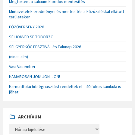
Megtörtént a kalcium-kloridos mentesítés
Mintavételek eredményei és mentesítés a kőzúzalékkal ellátott
területeken
FŐZŐVERSENY 2026
SÉ HONVÉD SE TOBORZÓ
SÉI GYERKŐC FESZTIVÁL és Falunap 2026
(nincs cím)
Vasi Vasember
HAMAROSAN JÖN! JÖN! JÖN!
Harmadfokú hőségriasztást rendeltek el – 40 fokos kánikula is
jöhet
ARCHÍVUM
A
R