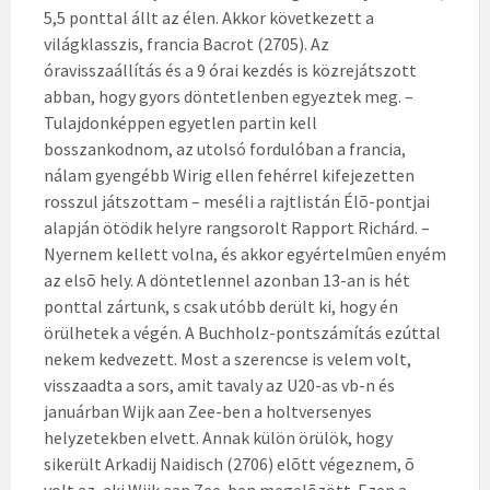
5,5 ponttal állt az élen. Akkor következett a
világklasszis, francia Bacrot (2705). Az
óravisszaállítás és a 9 órai kezdés is közrejátszott
abban, hogy gyors döntetlenben egyeztek meg. –
Tulajdonképpen egyetlen partin kell
bosszankodnom, az utolsó fordulóban a francia,
nálam gyengébb Wirig ellen fehérrel kifejezetten
rosszul játszottam – meséli a rajtlistán Élõ-pontjai
alapján ötödik helyre rangsorolt Rapport Richárd. –
Nyernem kellett volna, és akkor egyértelmûen enyém
az elsõ hely. A döntetlennel azonban 13-an is hét
ponttal zártunk, s csak utóbb derült ki, hogy én
örülhetek a végén. A Buchholz-pontszámítás ezúttal
nekem kedvezett. Most a szerencse is velem volt,
visszaadta a sors, amit tavaly az U20-as vb-n és
januárban Wijk aan Zee-ben a holtversenyes
helyzetekben elvett. Annak külön örülök, hogy
sikerült Arkadij Naidisch (2706) elõtt végeznem, õ