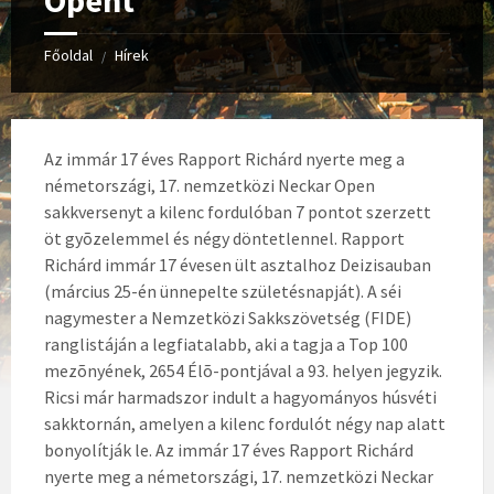
Opent
Főoldal
Hírek
/
Az immár 17 éves Rapport Richárd nyerte meg a
németországi, 17. nemzetközi Neckar Open
sakkversenyt a kilenc fordulóban 7 pontot szerzett
öt gyõzelemmel és négy döntetlennel. Rapport
Richárd immár 17 évesen ült asztalhoz Deizisauban
(március 25-én ünnepelte születésnapját). A séi
nagymester a Nemzetközi Sakkszövetség (FIDE)
ranglistáján a legfiatalabb, aki a tagja a Top 100
mezõnyének, 2654 Élõ-pontjával a 93. helyen jegyzik.
Ricsi már harmadszor indult a hagyományos húsvéti
sakktornán, amelyen a kilenc fordulót négy nap alatt
bonyolítják le.
Az immár 17 éves Rapport Richárd
nyerte meg a németországi, 17. nemzetközi Neckar