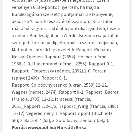
volt az, aki Wijk aan Zee-ben megelõzött. Ezen a
versenyen 6 Élõ-pontot nyertem, ha majd a
Bundesligában szerzett pontjaimat is elkönyvelik,
akkor 2670 körüli lesz az értékszámom. Ricsi talán
már a hétvégén is tud újabb pontokat gyûjteni, hiszen
a német Bundesligában a Werder Bremen csapatában
szerepel. Tornán pedig elmondása szerint májusban,
Malmõben játszik legközelebb. Rapport Richárd a
Neckar Openen. Rapport (2654)_Höcher (német,
1986) 1-0, Hildenbrand (német, 2255)_Rapport 0-1,
Rapport_Fedorovsky (német, 2392) 1-0, Forcen
(spnyol 2469)_Rapport 0-1,
Rapport_Solodovnyicsenko (ukrán, 2559) 12-12,
Wagner (német, 2474)_Rapport 0-1, Rapport_Bacrot
(francia, 2705) 12-12, Itratescu (francia,
2651_Rapport 1/2-1/2, Rapport_Wirig (francia, 2490)
12-12). Végeredmény: 1. Rapport 7 pont (Buchholz:
56), 2. Bacrot 7 (55), 3. Solodovnyicsenko 7 (54,5).
Forrás: www.vaol.hu/ Horváth Erika