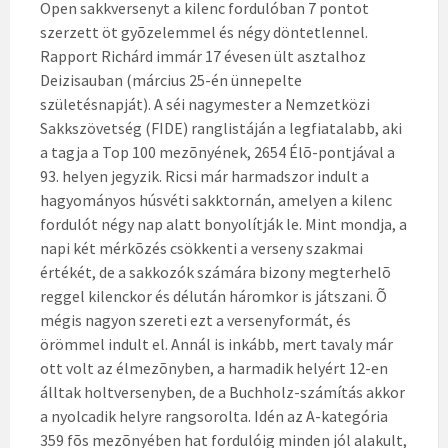
Open sakkversenyt a kilenc fordulóban 7 pontot
szerzett öt gyõzelemmel és négy döntetlennel.
Rapport Richárd immár 17 évesen ült asztalhoz
Deizisauban (március 25-én ünnepelte
születésnapját). A séi nagymester a Nemzetközi
Sakkszövetség (FIDE) ranglistáján a legfiatalabb, aki
a tagja a Top 100 mezõnyének, 2654 Élõ-pontjával a
93. helyen jegyzik. Ricsi már harmadszor indult a
hagyományos húsvéti sakktornán, amelyen a kilenc
fordulót négy nap alatt bonyolítják le. Mint mondja, a
napi két mérkõzés csökkenti a verseny szakmai
értékét, de a sakkozók számára bizony megterhelõ
reggel kilenckor és délután háromkor is játszani. Õ
mégis nagyon szereti ezt a versenyformát, és
örömmel indult el. Annál is inkább, mert tavaly már
ott volt az élmezõnyben, a harmadik helyért 12-en
álltak holtversenyben, de a Buchholz-számítás akkor
a nyolcadik helyre rangsorolta. Idén az A-kategória
359 fõs mezõnyében hat fordulóig minden jól alakult,