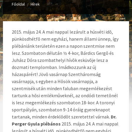
Főoldal
Hírek
/
2015. május 24. A mai nappal lezárult a húsvéti idõ,
pünkösdhétfõ nem egyházi, hanem állami ünnep, így
plébániánk területén ezen a napon szentmise nem
lesz. Szombaton délután ½ 4-kor, Bárdics Gergõ és
Juhász Dóra szombathelyi hívõk esküvõje lesz a
dozmati templomban. Imádkozzunk az új
házaspárért! Jövõ vasárnap Szentháromság
vasárnapja, s egyben a Hõsök vasárnapja, a
szentmisék után minden faluban megemlékezést
tartunk a hõsi emlékmûveknél, az ondódi temetõnél
is lesz megemlékezés szombaton 18-kor. A toronyi
sportpályán, szombaton 9-14 óráig gyereknapot
tartanak, minden érdeklõdõt szeretettel várnak.
Dr.
Perger Gyula plébános
2015. május 24. A mai nappal
lezárult a húsvéti idõ, pünkösdhétfõ nem egyházi,