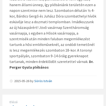
hanem állami ünnep, így plébániánk területén ezen a
napon szentmise nem lesz. Szombaton délután ½ 4-
kor, Bárdics Gergõ és Juhász Dóra szombathelyi hívõk
esküvõje lesz a dozmati templomban. Imádkozzunk
az új házaspárért! Jövõ vasárnap Szentháromság
vasárnapja, s egyben a Hõsök vasárnapja, a
szentmisék után minden faluban megemlékezést
tartunk a hõsi emlékmûveknél, az ondódi temetõnél
is lesz megemlékezés szombaton 18-kor. A toronyi
sportpályán, szombaton 9-14 óráig gyereknapot
tartanak, minden érdeklõdõt szeretettel várnak.
Dr.
Perger Gyula plébános
2015-05-26
by
Sörös István
Előző