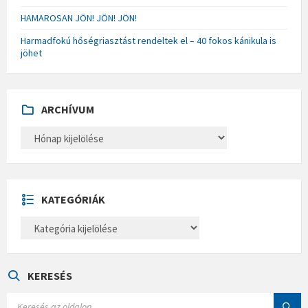
HAMAROSAN JÖN! JÖN! JÖN!
Harmadfokú hőségriasztást rendeltek el – 40 fokos kánikula is
jöhet
ARCHÍVUM
A
R
C
H
Í
V
U
KATEGÓRIÁK
M
K
A
T
E
G
Ó
KERESÉS
R
I
S
Á