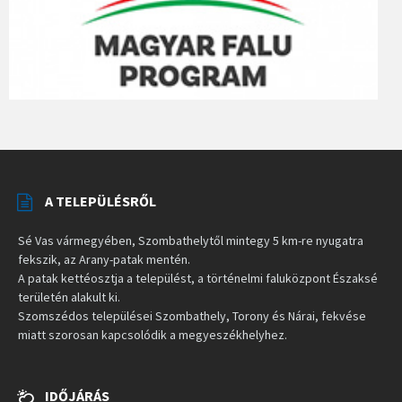
A TELEPÜLÉSRŐL
Sé Vas vármegyében, Szombathelytől mintegy 5 km-re nyugatra
fekszik, az Arany-patak mentén.
A patak kettéosztja a települést, a történelmi faluközpont Északsé
területén alakult ki.
Szomszédos települései Szombathely, Torony és Nárai, fekvése
miatt szorosan kapcsolódik a megyeszékhelyhez.
IDŐJÁRÁS