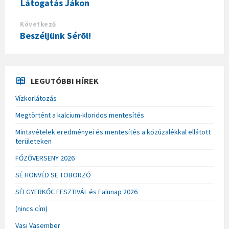
Látogatás Jákon
Következő
Beszéljünk Sérõl!
LEGUTÓBBI HÍREK
Vízkorlátozás
Megtörtént a kalcium-kloridos mentesítés
Mintavételek eredményei és mentesítés a kőzúzalékkal ellátott
területeken
FŐZŐVERSENY 2026
SÉ HONVÉD SE TOBORZÓ
SÉI GYERKŐC FESZTIVÁL és Falunap 2026
(nincs cím)
Vasi Vasember