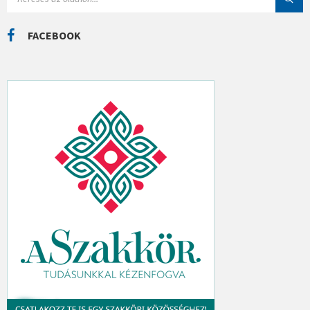
E
K
A
R
C
FACEBOOK
H
: