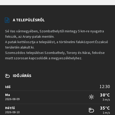
A TELEPÜLÉSRŐL
Sé Vas vármegyében, Szombathelytől mintegy 5 km-re nyugatra
fekszik, az Arany-patak mentén.
A patak kettéosztja a települést, a történelmi faluközpont Északsé
területén alakult ki.
Szomszédos települései Szombathely, Torony és Nárai, fekvése
miatt szorosan kapcsolódik a megyeszékhelyhez.
IDŐJÁRÁS
12:30
Idő
30°C
Ma
2026-08-09
3 m/s
35°C
Hétfő
2026-08-10
1 m/s