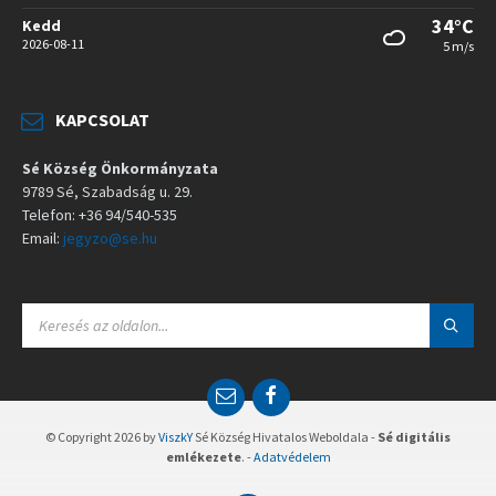
34°C
Kedd
2026-08-11
5 m/s
KAPCSOLAT
Sé Község Önkormányzata
9789 Sé, Szabadság u. 29.
Telefon: +36 94/540-535
Email:
jegyzo@se.hu
S
E
A
R
C
E
F
H
m
a
:
a
c
© Copyright 2026 by
ViszkY
Sé Község Hivatalos Weboldala -
Sé digitális
i
e
emlékezete
. -
Adatvédelem
l
b
o