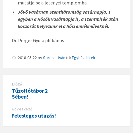
mutatja be a letenyei templomba.
Jövő vasárnap Szentháromság vasárnapja, s
egyben a Hősök vasárnapja is, a szentmisék után
koszorút helyezünk el a hősi emlékműveknél.
Dr. Perger Gyula plébános
2018-05-22
by
Sörös István
itt:
Egyházi hírek
Előző
Tűzoltótábor.2
Sében!
Következő
Felesleges utazás!