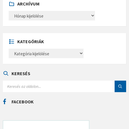
ARCHÍVUM
A
R
C
H
Í
V
U
KATEGÓRIÁK
M
K
A
T
E
G
Ó
KERESÉS
R
I
S
Á
E
K
A
R
C
FACEBOOK
H
: