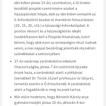
idei évben június 23-án, szombaton, a 10 órakor
kezdődő püspöki szentmisére azokat a
házaspárokat hívjuk, akik az idei évben ünneplik az
5. évfordulótól kezdve öt évenkénti felosztásban
(10., 15., 20., stb.) a házassági évfordulójukat. A
pontos névsort és a házasságkötés idejét
továbbítanom kell a Püspöki Hivatalnak, ezért
kérem, hogy akik ezen az ünnepségen részt tudnak
venni, a mai nappal bezárólag jelentsék részvételi
szándékukat a sekrestyében.
27-én vasárnap zarándokútra indulunk
Olaszországba, június 7-én csütörtök éjszaka
érünk haza, a zarándokút alatt a plébániai
teendőket Dr. Török József professzor úr látja el,
temetés esetén is Ő értesítendő. A zarándoklat
alatt a fogadóórák is meg lesznek tartva.
Már előre hirdetem, hogy Németh Károly atya
gyémántmiséjét június 10-én, délután 4-kor