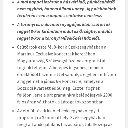
A mai nappal lezárult a húsvéti idő, pünkösdhétfő
nem egyházi, hanem állami ünnep, így plébániánk
területén ezen a napon szentmise nem lesz.
A toronyi és a dozmati nyugdíjas klub csütörtök
reggel 8-kor kirándulni indul az Őrségbe, indulás
reggel 8-kor a toronyi Művelődési ház elől.
Csütörtök este fél 8-kor a Székesegyházban a
Martinus Exclusive koncertek keretében
Magyarország Székesegyházainak orgonistái
fognak fellépni. A belépés ingyenes, minden
érdeklődött szeretettel várunk, s egyben felhívom
a figyelmet a június 6-i koncertre, amelyen a
Bozsodi Kvartett és Sümegi Eszter fognak
fellépni, erre a programunkra belépőjegyek 2000
ft-os áron válthatók a Látogatóközpontban.
Az elmúlt évek kiemelkedő egyházmegyei
programja a Szombathelyi Székesegyházban
megtartandó jubiláns házaspárok találkozója az