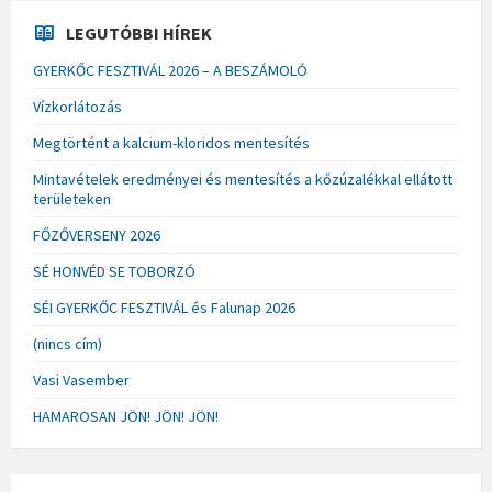
LEGUTÓBBI HÍREK
GYERKŐC FESZTIVÁL 2026 – A BESZÁMOLÓ
Vízkorlátozás
Megtörtént a kalcium-kloridos mentesítés
Mintavételek eredményei és mentesítés a kőzúzalékkal ellátott
területeken
FŐZŐVERSENY 2026
SÉ HONVÉD SE TOBORZÓ
SÉI GYERKŐC FESZTIVÁL és Falunap 2026
(nincs cím)
Vasi Vasember
HAMAROSAN JÖN! JÖN! JÖN!