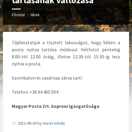
tartásának változása
Főoldal
Hírek
/
Tájékoztatjuk a tisztelt lakosságot, hogy Sében a
posta nyitva tartása módosul. Hétfotol péntekig
8.00-tól 12.00 óráig, illetve 12.30-tól 15.30-ig lesz
nyitva a posta.
Szombaton és vasárnap zárva tart!
Telefon: +36 94 465 004
Magyar Posta Zrt. Soproni Igazgatósága
2011-06-30
by
Sörös István