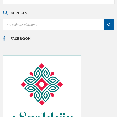
T
E
G
Ó
KERESÉS
R
I
S
Á
E
K
A
R
C
FACEBOOK
H
: