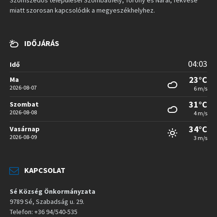
miatt szorosan kapcsolódik a megyeszékhelyhez.
IDŐJÁRÁS
04:03
Idő
23°C
Ma
2026-08-07
6 m/s
31°C
Szombat
2026-08-08
4 m/s
34°C
Vasárnap
2026-08-09
3 m/s
KAPCSOLAT
Sé Község Önkormányzata
9789 Sé, Szabadság u. 29.
Telefon: +36 94/540-535