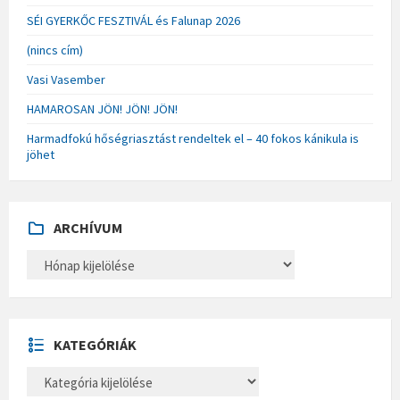
SÉI GYERKŐC FESZTIVÁL és Falunap 2026
(nincs cím)
Vasi Vasember
HAMAROSAN JÖN! JÖN! JÖN!
Harmadfokú hőségriasztást rendeltek el – 40 fokos kánikula is
jöhet
ARCHÍVUM
A
R
C
H
Í
V
U
KATEGÓRIÁK
M
K
A