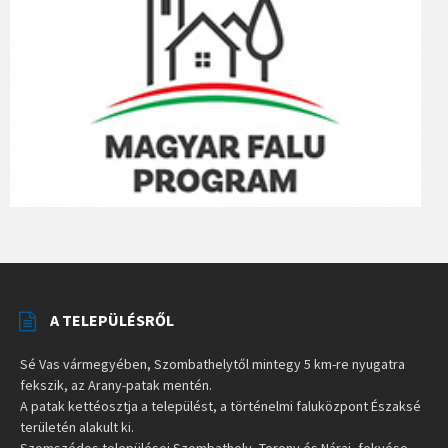
A TELEPÜLÉSRŐL
Sé Vas vármegyében, Szombathelytől mintegy 5 km-re nyugatra
fekszik, az Arany-patak mentén.
A patak kettéosztja a települést, a történelmi faluközpont Északsé
területén alakult ki.
Szomszédos települései Szombathely, Torony és Nárai, fekvése