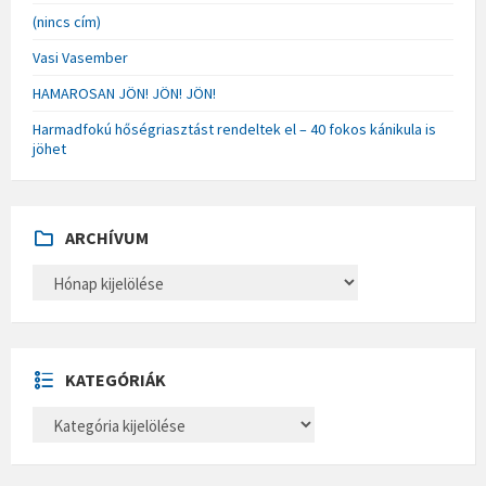
(nincs cím)
Vasi Vasember
HAMAROSAN JÖN! JÖN! JÖN!
Harmadfokú hőségriasztást rendeltek el – 40 fokos kánikula is
jöhet
ARCHÍVUM
A
R
C
H
Í
V
U
KATEGÓRIÁK
M
K
A
T
E
G