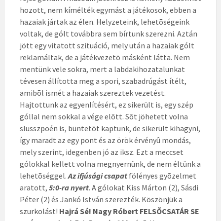
hozott, nem kímélték egymást a játékosok, ebben a
hazaiak jártak az élen. Helyzeteink, lehetõségeink
voltak, de gólt továbbra sem bírtunk szerezni. Aztán
jött egy vitatott szituáció, mely után a hazaiak gólt
reklamáltak, de a játékvezetõ másként látta. Nem
mentünk vele sokra, mert a labdakihozatalunkat
tévesen állította meg a spori, szabadrúgást ítélt,
amibõl ismét a hazaiak szereztek vezetést.
Hajtottunk az egyenlítésért, ez sikerült is, egy szép
góllal nem sokkal a vége elõtt. Sõt jöhetett volna
slusszpoén is, büntetõt kaptunk, de sikerült kihagyni,
így maradt az egy pont és az örök érvényû mondás,
mely szerint, idegenben jó az iksz. Ezt a meccset
gólokkal kellett volna megnyernünk, de nem éltünk a
lehetõséggel.
Az ifjúsági csapat
fölényes gyõzelmet
aratott,
5:0-ra nyert
. A gólokat Kiss Márton (2), Sásdi
Péter (2) és Jankó István szerezték. Köszönjük a
szurkolást!
Hajrá Sé! Nagy Róbert
FELSÕCSATÁR SE