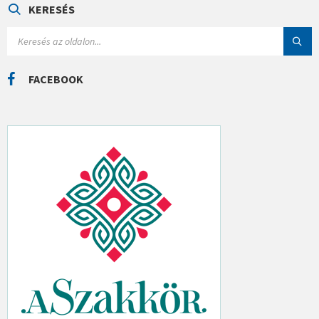
Ó
KERESÉS
R
I
S
Á
E
K
A
R
C
FACEBOOK
H
: