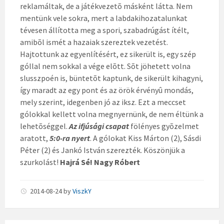
reklamáltak, de a játékvezetõ másként látta. Nem
mentünk vele sokra, mert a labdakihozatalunkat
tévesen állította meg a spori, szabadrúgást ítélt,
amibõl ismét a hazaiak szereztek vezetést.
Hajtottunk az egyenlítésért, ez sikerült is, egy szép
góllal nem sokkal a vége elõtt. Sõt jöhetett volna
slusszpoén is, büntetõt kaptunk, de sikerült kihagyni,
így maradt az egy pont és az örök érvényû mondás,
mely szerint, idegenben jó az iksz. Ezt a meccset
gólokkal kellett volna megnyernünk, de nem éltünk a
lehetõséggel.
Az ifjúsági csapat
fölényes gyõzelmet
aratott,
5:0-ra nyert
. A gólokat Kiss Márton (2), Sásdi
Péter (2) és Jankó István szerezték. Köszönjük a
szurkolást!
Hajrá Sé! Nagy Róbert
2014-08-24
by
ViszkY