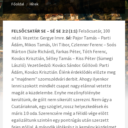
Főoldal
Hírek
/
FELSÕCSATÁR SE – SÉ SE 2:2 (1:1)
Felsõcsatár, 100
nézõ. Vezette: Gergye Imre.
Sé:
Pajor Tamás – Parti
Ádám, Mikos Tamás, Uri Tibor, Czlenner Ferenc – Soós
Márton (Süle Richárd), Farkas Péter, Tóth Ferenc,
Kovács Krisztián, Sélley Tamás – Kiss Péter (Sümegi
László). Vezetõedzõ: Kovács Sándor. Góllövõ: Parti
Ádám, Kovács Krisztián. Élénk érdeklõdés elõzte meg
a "majdnem" szomszédvári derbit. Ahogy ilyenkor
lenni szokott mindkét csapat nagy elánnal vetette
magát a küzdelembe. Enyhe mezõnyfölénybe
kerültünk, de gólt nem sikerült szerezni. Nem úgy a
Csatáriaknak, egy szöglet,rossz helyezkedések és
máris 1:0 oda. Szerencsére még a félidõ vége elõtt
egalizáltunk szintén egy pontrúgás után szerzett
fejes góllal. A második játékrész is kemény küzdelmet