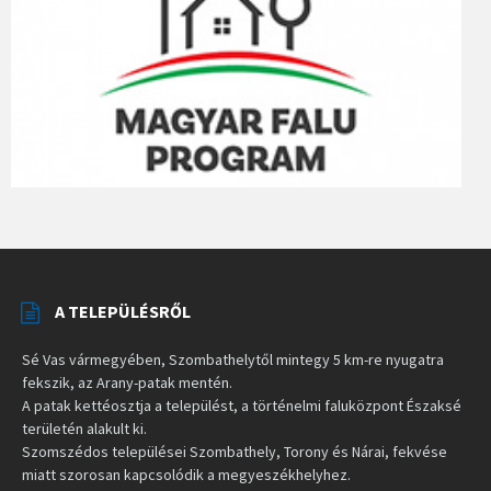
A TELEPÜLÉSRŐL
Sé Vas vármegyében, Szombathelytől mintegy 5 km-re nyugatra
fekszik, az Arany-patak mentén.
A patak kettéosztja a települést, a történelmi faluközpont Északsé
területén alakult ki.
Szomszédos települései Szombathely, Torony és Nárai, fekvése
miatt szorosan kapcsolódik a megyeszékhelyhez.