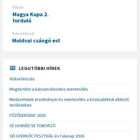
Előző
Magya Kupa 2.
forduló
Következő
Moldvai csángó est
LEGUTÓBBI HÍREK
Vízkorlátozás
Megtörtént a kalcium-kloridos mentesítés
Mintavételek eredményei és mentesítés a kőzúzalékkal ellátott
területeken
FŐZŐVERSENY 2026
SÉ HONVÉD SE TOBORZÓ
SÉI GYERKŐC FESZTIVÁL és Falunap 2026