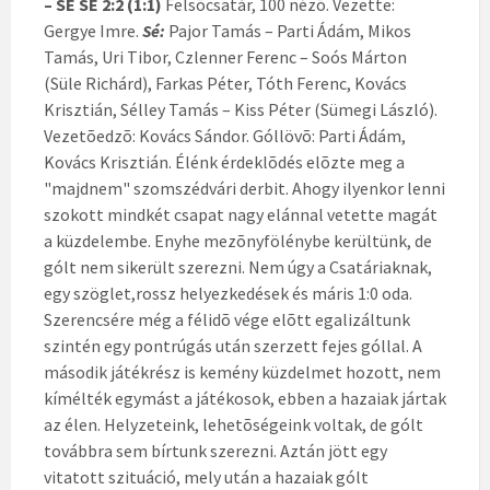
– SÉ SE 2:2 (1:1)
Felsõcsatár, 100 nézõ. Vezette:
Gergye Imre.
Sé:
Pajor Tamás – Parti Ádám, Mikos
Tamás, Uri Tibor, Czlenner Ferenc – Soós Márton
(Süle Richárd), Farkas Péter, Tóth Ferenc, Kovács
Krisztián, Sélley Tamás – Kiss Péter (Sümegi László).
Vezetõedzõ: Kovács Sándor. Góllövõ: Parti Ádám,
Kovács Krisztián. Élénk érdeklõdés elõzte meg a
"majdnem" szomszédvári derbit. Ahogy ilyenkor lenni
szokott mindkét csapat nagy elánnal vetette magát
a küzdelembe. Enyhe mezõnyfölénybe kerültünk, de
gólt nem sikerült szerezni. Nem úgy a Csatáriaknak,
egy szöglet,rossz helyezkedések és máris 1:0 oda.
Szerencsére még a félidõ vége elõtt egalizáltunk
szintén egy pontrúgás után szerzett fejes góllal. A
második játékrész is kemény küzdelmet hozott, nem
kímélték egymást a játékosok, ebben a hazaiak jártak
az élen. Helyzeteink, lehetõségeink voltak, de gólt
továbbra sem bírtunk szerezni. Aztán jött egy
vitatott szituáció, mely után a hazaiak gólt