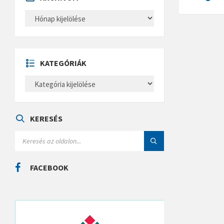
A
R
C
H
Í
V
U
KATEGÓRIÁK
M
K
A
T
E
G
Ó
KERESÉS
R
I
S
Á
E
K
A
R
C
FACEBOOK
H
: