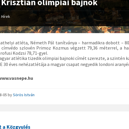
 Krisztián olimpiai bajnok
Hírek
athelyi atléta, Németh Pál tanítványa – harmadikra dobott – 8
a címvédo szlovén Primoz Kozmus végzett 79,36 méterrel, a har
rofusi Kodzsi 78,71-gyel.
agyar atlétika tizedik olimpiai bajnoki címét szerezte, a szintén k
E 30 éves nehézatlétája a magyar csapat negyedik londoni aranyé
 www.vasnepe.hu
08-05
by
Sörös István
t a Közgyulés