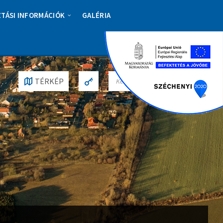
ZTÁSI INFORMÁCIÓK
GALÉRIA
S
TÉRKÉP
E
A
R
C
H
: