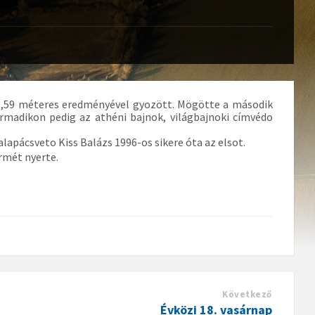
0,59 méteres eredményével gyozött. Mögötte a második
madikon pedig az athéni bajnok, világbajnoki címvédo
alapácsveto Kiss Balázs 1996-os sikere óta az elsot.
rmét nyerte.
Következő
Évközi 18. vasárnap