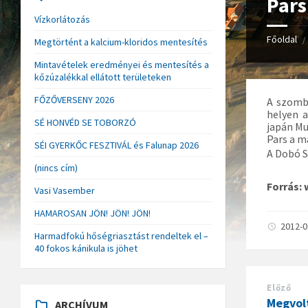
Pars
Vízkorlátozás
Főoldal
/
Megtörtént a kalcium-kloridos mentesítés
Mintavételek eredményei és mentesítés a
kőzúzalékkal ellátott területeken
FŐZŐVERSENY 2026
A szomb
helyen 
SÉ HONVÉD SE TOBORZÓ
japán Mu
Pars a m
SÉI GYERKŐC FESZTIVÁL és Falunap 2026
A Dobó S
(nincs cím)
Forrás:
Vasi Vasember
HAMAROSAN JÖN! JÖN! JÖN!
2012-
Harmadfokú hőségriasztást rendeltek el –
40 fokos kánikula is jöhet
Előző
Megvol
ARCHÍVUM