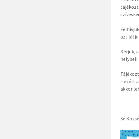
tájékozt
szíveske
Felhívju
azt látj
Kérjük, 
helybeli
Tájékozt
– ezért 
akkor le
Sé Közs