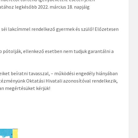
tához legkésőbb 2022. március 18. napjáig
zaz séi lakcímmel rendelkező gyermek és szülő! Előzetesen
 pótolják, ellenkező esetben nem tudjuk garantálni a
iket beíratni tavasszal, – működési engedély hiányában
intézményünk Oktatási Hivatali azonosítóval rendelkezik,
an megértésüket kérjük!