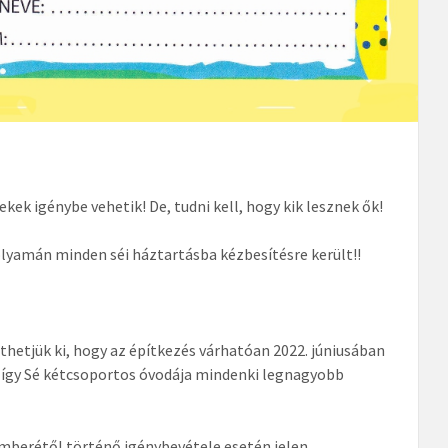
kek igénybe vehetik! De, tudni kell, hogy kik lesznek ők!
olyamán minden séi háztartásba kézbesítésre került!!
hetjük ki, hogy az építkezés várhatóan 2022. júniusában
, így Sé kétcsoportos óvodája mindenki legnagyobb
temberétől történő igénybevétele esetén jelen