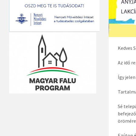
Kedves S
Az idő r
Így jele
Tartalmá
Sé telep
befejező
örömére 
Ezúton é