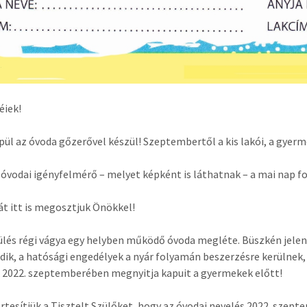
éiek!
epül az óvoda gőzerővel készül! Szeptembertől a kis lakói, a gyerme
n óvodai igényfelmérő – melyet képként is láthatnak – a mai nap f
t itt is megosztjuk Önökkel!
ülés régi vágya egy helyben működő óvoda megléte. Büszkén jelent
dik, a hatósági engedélyek a nyár folyamán beszerzésre kerülnek
2022. szeptemberében megnyitja kapuit a gyermekek előtt!
rtesítjük a Tisztelt Szülőket, hogy az óvodai nevelés 2022. szep