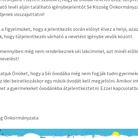
ató levél alján található igénybejelentőt Sé Község Önkormányza
djenek visszajuttatni!
k a figyelmüket, hogy a jelentkezés során előnyt élvez a helyi, a
uk, hogy túljelentkezés várható a nevelést igénybe vevők között.
amennyiben még nem rendelkeznek séi lakcímmel, azt minél előbb
 nevelést!
atjuk Önöket, hogy a Séi óvodába még nem fogják tudni gyermeke
az idei beiratkozáskor egy másik óvodát kell megjelölni. Amikor 
het a gyermekeket óvodánkba átjelentkeztetni. Ezzel kapcsolatb
ég Önkormányzata