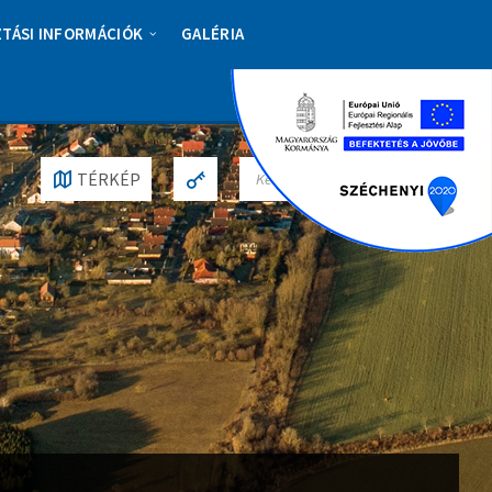
ZTÁSI INFORMÁCIÓK
GALÉRIA
S
TÉRKÉP
E
A
R
C
H
: