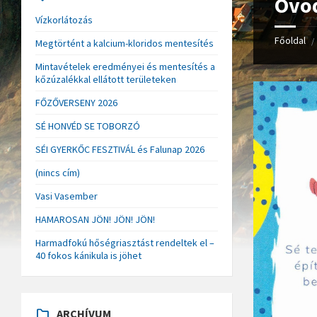
Óvod
Vízkorlátozás
Főoldal
/
Megtörtént a kalcium-kloridos mentesítés
Mintavételek eredményei és mentesítés a
kőzúzalékkal ellátott területeken
FŐZŐVERSENY 2026
SÉ HONVÉD SE TOBORZÓ
SÉI GYERKŐC FESZTIVÁL és Falunap 2026
(nincs cím)
Vasi Vasember
HAMAROSAN JÖN! JÖN! JÖN!
Harmadfokú hőségriasztást rendeltek el –
40 fokos kánikula is jöhet
ARCHÍVUM