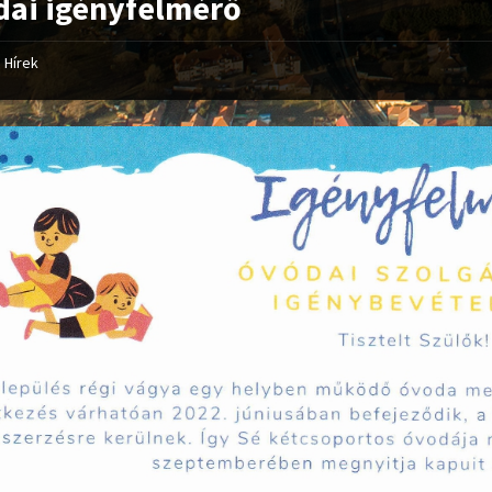
ai igényfelmérő
Hírek