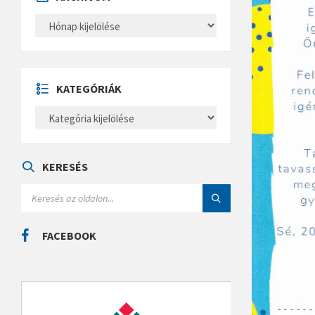
A
R
C
H
Í
V
U
KATEGÓRIÁK
M
K
A
T
E
G
Ó
KERESÉS
R
I
S
Á
E
K
A
R
C
FACEBOOK
H
: