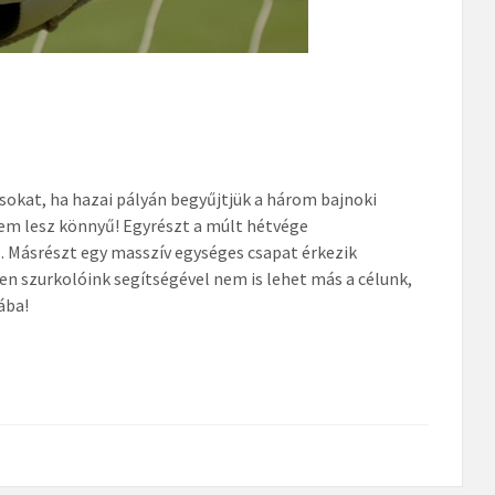
sokat, ha hazai pályán begyűjtjük a három bajnoki
em lesz könnyű! Egyrészt a múlt hétvége
s. Másrészt egy masszív egységes csapat érkezik
n szurkolóink segítségével nem is lehet más a célunk,
ába!