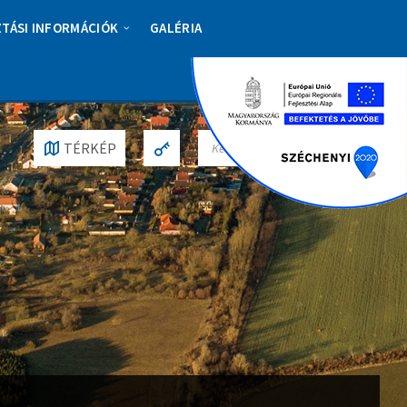
ZTÁSI INFORMÁCIÓK
GALÉRIA
S
TÉRKÉP
E
A
R
C
H
: