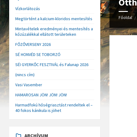
Otth
Vízkorlátozás
Főoldal
/
Megtörtént a kalcium-kloridos mentesítés
Mintavételek eredményei és mentesítés a
kőzúzalékkal ellátott területeken
FŐZŐVERSENY 2026
SÉ HONVÉD SE TOBORZÓ
SÉI GYERKŐC FESZTIVÁL és Falunap 2026
(nincs cím)
Vasi Vasember
HAMAROSAN JÖN! JÖN! JÖN!
Harmadfokú hőségriasztást rendeltek el –
40 fokos kánikula is jöhet
ARCHÍVUM