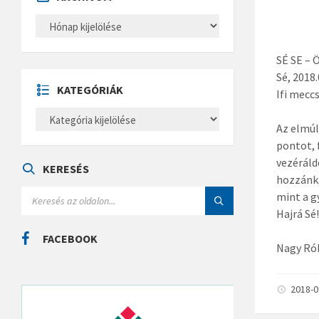
A
R
C
H
SÉ SE –
Í
V
Sé, 2018.
U
KATEGÓRIÁK
Ifi meccs
M
K
A
Az elmúl
T
pontot, 
E
G
vezéráld
Ó
KERESÉS
R
hozzánk,
I
S
mint a g
Á
E
K
Hajrá Sé!
A
R
C
FACEBOOK
H
Nagy Ró
:
2018-