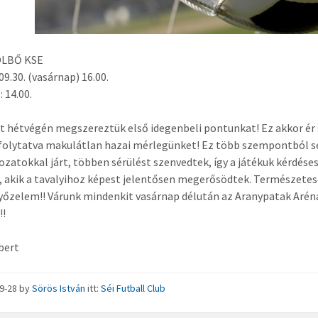
 ÖLBŐ KSE
09.30. (vasárnap) 16.00.
: 14.00.
t hétvégén megszereztük első idegenbeli pontunkat! Ez akkor ér 
folytatva makulátlan hazai mérlegünket! Ez több szempontból s
ozatokkal járt, többen sérülést szenvedtek, így a játékuk kérdése
 akik a tavalyihoz képest jelentősen megerősödtek. Természetese
yőzelem!! Várunk mindenkit vasárnap délután az Aranypatak Arén
!!
bert
09-28
by
Sörös István
itt:
Séi Futball Club