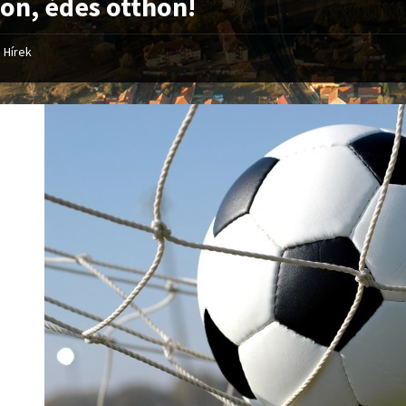
on, édes otthon!
Hírek