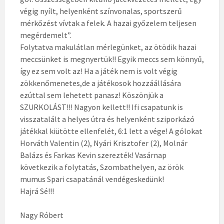
végig nyílt, helyenként színvonalas, sportszerű
mérkőzést vívtak a felek. A hazai győzelem teljesen
megérdemelt”.
Folytatva makulátlan mérlegünket, az ötödik hazai
meccsünket is megnyertük!! Egyik meccs sem könnyű,
így ez sem volt az! Ha a játék nem is volt végig
zökkenőmenetes,de a játékosok hozzáállására
ezúttal sem lehetett panasz! Köszönjük a
SZURKOLÁST!!! Nagyon kellett!! Ifi csapatunk is
visszatalált a helyes útra és helyenként sziporkázó
játékkal kiütötte ellenfelét, 6:1 lett a vége! A gólokat
Horváth Valentin (2), Nyári Krisztofer (2), Molnár
Balázs és Farkas Kevin szerezték! Vasárnap
következik a folytatás, Szombathelyen, az örök
mumus Spari csapatánál vendégeskedünk!
Hajrá Sé!!!
Nagy Róbert