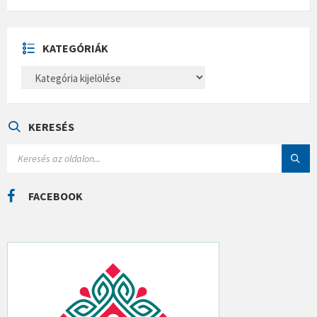
H
Í
V
U
KATEGÓRIÁK
M
K
A
T
E
G
Ó
KERESÉS
R
I
S
Á
E
K
A
R
C
FACEBOOK
H
: