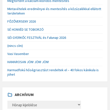
Megtörtént a kalcium-kloridos mentesítés
Mintavételek eredményei és mentesítés a kőzúzalékkal ellátott
területeken
FŐZŐVERSENY 2026
SÉ HONVÉD SE TOBORZÓ
SÉI GYERKŐC FESZTIVÁL és Falunap 2026
(nincs cím)
Vasi Vasember
HAMAROSAN JÖN! JÖN! JÖN!
Harmadfokú hőségriasztást rendeltek el – 40 fokos kánikula is
jöhet
ARCHÍVUM
A
R
C