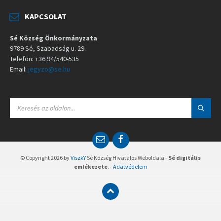
KAPCSOLAT
Sé Község Önkormányzata
9789 Sé, Szabadság u. 29.
Telefon: +36 94/540-535
Email:
jegyzo@se.hu
S
E
A
R
C
E
F
H
m
a
:
a
c
© Copyright 2026 by
ViszkY
Sé Község Hivatalos Weboldala -
Sé digitális
i
e
emlékezete
. -
Adatvédelem
l
b
o
o
k