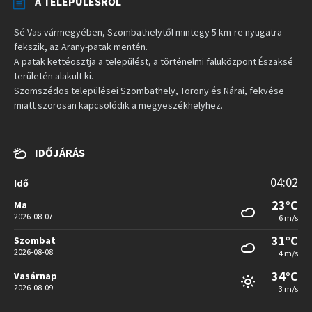
A TELEPÜLÉSRŐL
Sé Vas vármegyében, Szombathelytől mintegy 5 km-re nyugatra
fekszik, az Arany-patak mentén.
A patak kettéosztja a települést, a történelmi faluközpont Északsé
területén alakult ki.
Szomszédos települései Szombathely, Torony és Nárai, fekvése
miatt szorosan kapcsolódik a megyeszékhelyhez.
IDŐJÁRÁS
04:02
Idő
23°C
Ma
2026-08-07
6 m/s
31°C
Szombat
2026-08-08
4 m/s
34°C
Vasárnap
2026-08-09
3 m/s