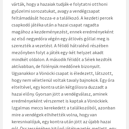
várták, hogy a hazaiak tudják-e folytatni otthoni
győzelmi sorozatukat, avagy a vendégcsapat
feltámadását hozza-e a találkozó. A kezdeti percek
csapkodó játéka után a hazai csapat ragadta
magához a kezdeményezést, ennek eredményeként
az első negyedóra végén egy átlövés góllal meg is
szerezték a vezetést. A félidő hátralévő részében
mezőnyben folyt a játék egy-két helyzet akadt
mindkét oldalon. A második félidőt a Séiek kezdték
aktívabban, de fölényük meddőnek bizonyult.
Ugyanakkor a Vönöcki csapat is éledezett, látszott,
hogy nem véletlenül voltak tavaly bajnokok. Egy óra
elteltével, egy kontra után kétgólosra duzzadt a
hazai előny. Gyorsan jött a vendégválasz, aminek
eredményeként vérszemet is kaptak a Vönöckiek.
Izgalmas meccs kerekedett a találkozóból, azonban
mire a vendégek elhihették volna, hogy van
keresnivalójuk, egy kontra után jött az újabb hazai
gól. Összességében kitűnő játékvezetés mellett, egy