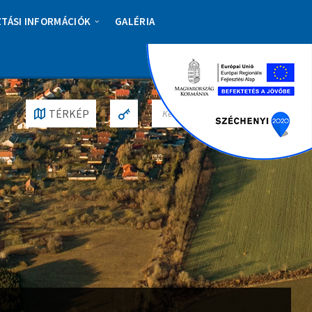
ZTÁSI INFORMÁCIÓK
GALÉRIA
S
TÉRKÉP
E
A
R
C
H
: