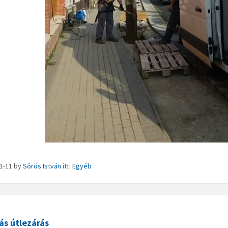
11-11
by
Sörös István
itt:
Egyéb
ás útlezárás