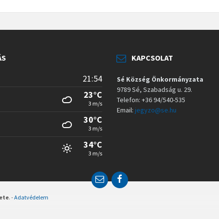
ÁS
KAPCSOLAT
21:54
Sé Község Önkormányzata
9789 Sé, Szabadság u. 29.
23°C
Telefon: +36 94/540-535
3 m/s
Email:
jegyzo@se.hu
30°C
3 m/s
34°C
3 m/s
E
F
m
a
a
c
zete
. -
Adatvédelem
i
e
l
b