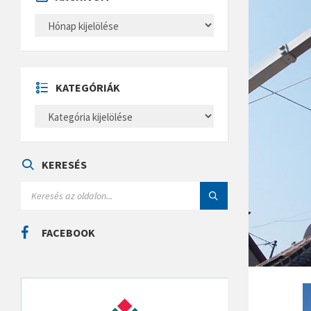
A
R
C
H
Í
V
U
KATEGÓRIÁK
M
K
A
T
E
G
Ó
KERESÉS
R
I
S
Á
E
K
A
R
C
FACEBOOK
H
: