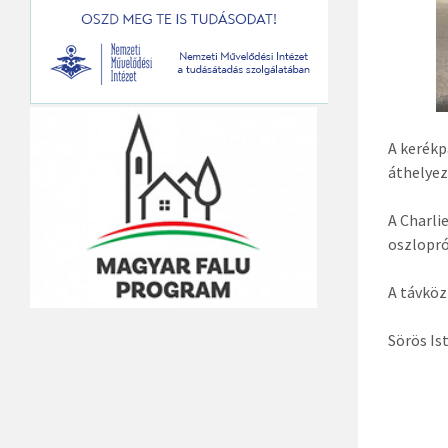
A kerékp
áthelyez
A Charli
oszlopró
A távköz
Sörös Is