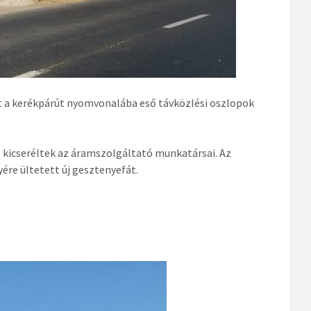
 a kerékpárút nyomvonalába eső távközlési oszlopok
s kicseréltek az áramszolgáltató munkatársai. Az
yére ültetett új gesztenyefát.