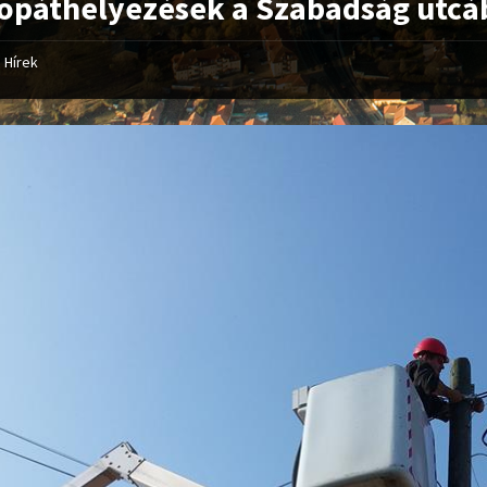
opáthelyezések a Szabadság utcá
Hírek