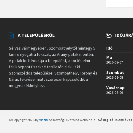
A TELEPÜLÉSRŐL
IDŐJÁR
Sé Vas vármegyében, Szombathelytől mintegy 5
Idő
km-re nyugatra fekszik, az Arany-patak mentén.
Ma
A patak kettéosztja a települést, a történelmi
2026-08-07
faluközpont Északsé területén alakult ki.
Szombat
Szomszédos települései Szombathely, Torony és
2026-08-08
Nárai, fekvése miatt szorosan kapcsolódik a
megyeszékhelyhez.
Vasárnap
2026-08-09
© Copyright 2026 by
ViszkY
Sé Község Hivatalos Weboldala -
Sé digitális emléke