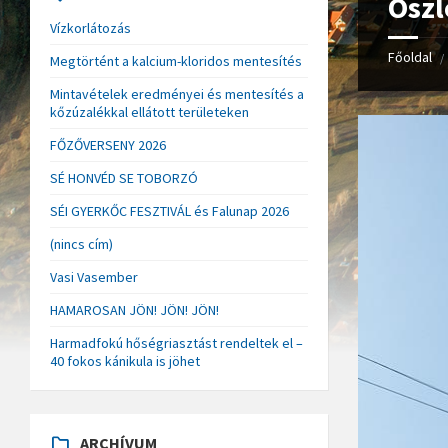
Oszl
Vízkorlátozás
Főoldal
/
Megtörtént a kalcium-kloridos mentesítés
Mintavételek eredményei és mentesítés a
kőzúzalékkal ellátott területeken
FŐZŐVERSENY 2026
SÉ HONVÉD SE TOBORZÓ
SÉI GYERKŐC FESZTIVÁL és Falunap 2026
(nincs cím)
Vasi Vasember
HAMAROSAN JÖN! JÖN! JÖN!
Harmadfokú hőségriasztást rendeltek el –
40 fokos kánikula is jöhet
ARCHÍVUM