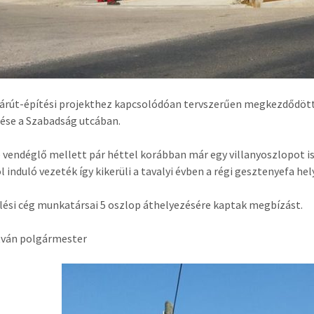
árút-építési projekthez kapcsolódóan tervszerűen megkezdődött
ése a Szabadság utcában.
e vendéglő mellett pár héttel korábban már egy villanyoszlopot i
l induló vezeték így kikerüli a tavalyi évben a régi gesztenyefa hel
lési cég munkatársai 5 oszlop áthelyezésére kaptak megbízást.
tván polgármester